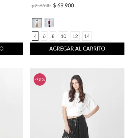
$
69
.
900
$
259
.
900
4
6
8
10
12
14
TO
AGREGAR AL CARRITO
-
73 %