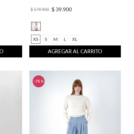
VISTA RAPIDA
$
39
.
900
$
179
.
900
XS
S
M
L
XL
TO
AGREGAR AL CARRITO
-
75 %