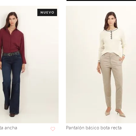
ta ancha
Pantalón básico bota recta