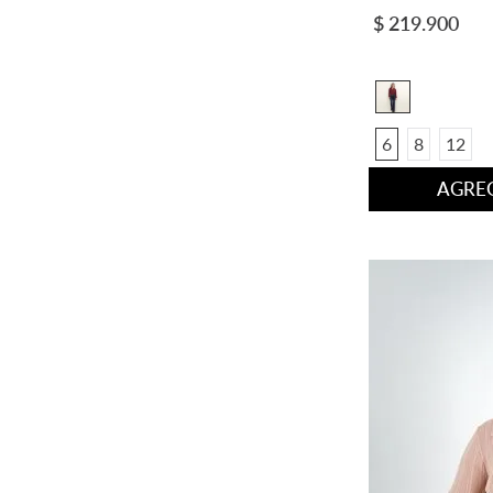
ALGODÓN35%
8
$
219
.
900
10
6
8
12
AGREG