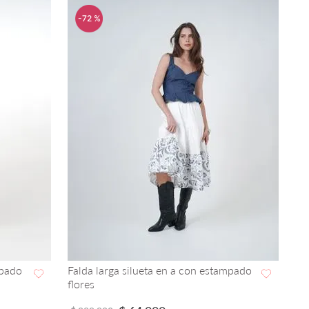
-
72 %
abado
Falda larga silueta en a con estampado
flores
VISTA RAPIDA