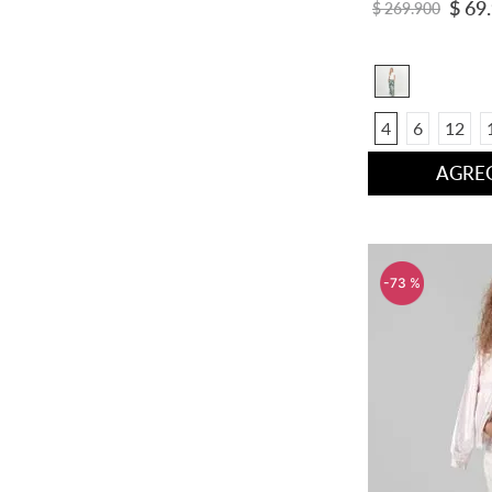
$
69
.
$
269
.
900
4
6
12
AGREG
-
73 %