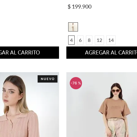
VISTA RAPIDA
VISTA RAPIDA
$
199
.
900
4
6
8
12
14
AR AL CARRITO
AGREGAR AL CARRI
-
76 %