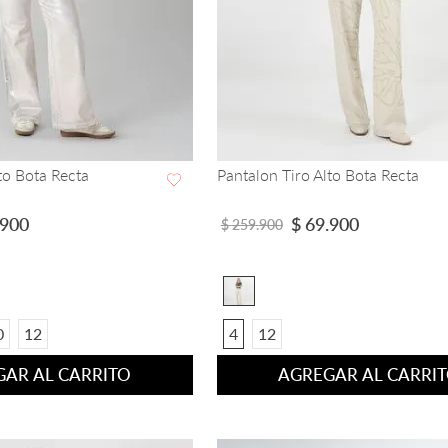
to Bota Recta
Pantalon Tiro Alto Bota Recta
VISTA RAPIDA
VISTA RAPIDA
900
$
69
.
900
$
259
.
900
0
12
4
12
AR AL CARRITO
AGREGAR AL CARRI