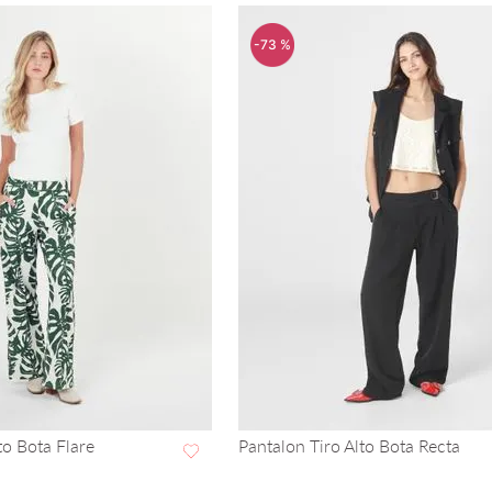
-
73 %
to Bota Flare
Pantalon Tiro Alto Bota Recta
VISTA RAPIDA
VISTA RAPIDA