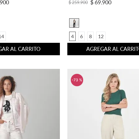
900
$
69
.
900
$
259
.
900
14
4
6
8
12
AR AL CARRITO
AGREGAR AL CARRI
-
73 %