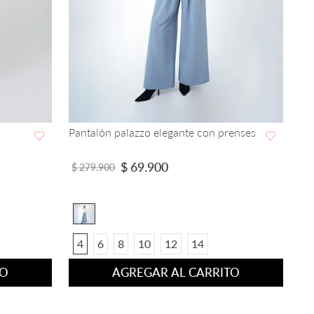
Pantalón palazzo elegante con prenses
VISTA RAPIDA
$
69
.
900
$
279
.
900
4
6
8
10
12
14
TO
AGREGAR AL CARRITO