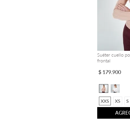
Suéter cuello p
frontal
$
179
.
900
XXS
XS
S
AGREG