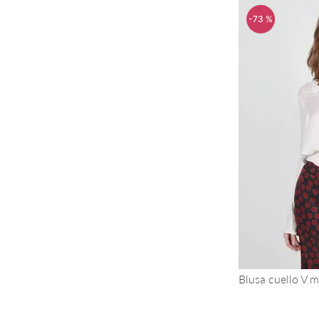
-
73 %
Blusa cuello V 