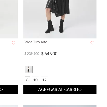
Falda Tiro Alto
VISTA RAPIDA
$
64
.
900
$
239
.
900
8
10
12
TO
AGREGAR AL CARRITO