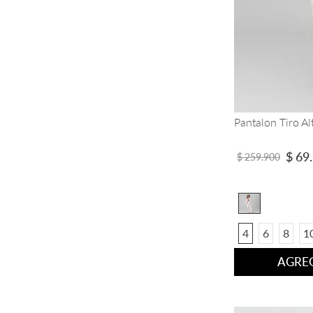
Pantalon Tiro Al
$
69
.
$
259
.
900
4
6
8
1
AGREG