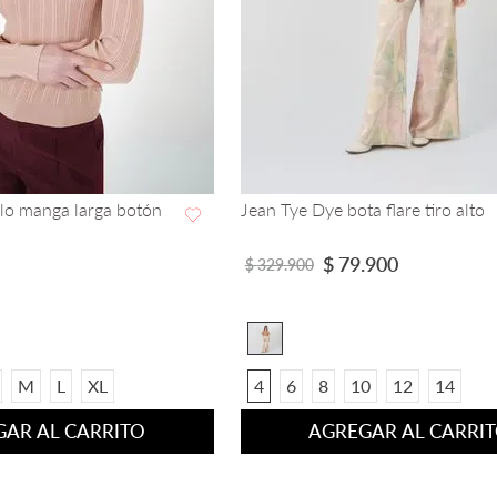
olo manga larga botón
Jean Tye Dye bota flare tiro alto
VISTA RAPIDA
VISTA RAPIDA
$
79
.
900
$
329
.
900
M
L
XL
4
6
8
10
12
14
AR AL CARRITO
AGREGAR AL CARRI