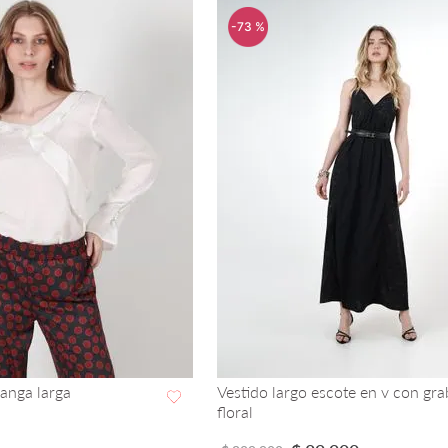
-
73 %
manga larga
Vestido largo escote en v con gr
floral
VISTA RAPIDA
VISTA RAPIDA