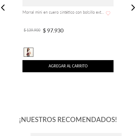
Morral mini en cuero sintético con bolsillo externo
$
97
.
930
$
139
.
900
AGREGAR AL CARRITO
¡NUESTROS RECOMENDADOS!