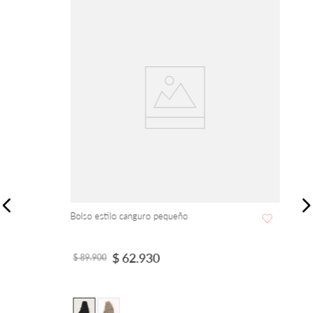
Bolso estilo canguro pequeño
$
62
.
930
$
89
.
900