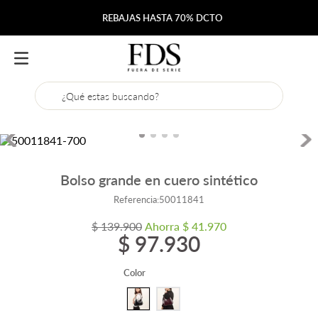
REBAJAS HASTA 70% DCTO
¿Qué estas buscando?
Bolso grande en cuero sintético
Referencia
:
50011841
$
139
.
900
Ahorra
$
41
.
970
$
97
.
930
Color