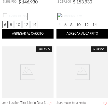
$
146
.
930
$
153
.
930
$
209
.
900
$
219
.
900
6
8
10
12
14
4
6
8
10
12
14
AGREGAR AL CARRITO
AGREGAR AL CARRITO
Jean Ilussion Tiro Medio Bota Skinny
Jean muse bota recta