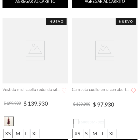
AGREGAR AL CARRITO
AGREGAR AL CARRITO
Vestido midi cuello redondo silueta en a
Camiseta cuello en u con abertura manga corta
$
139
.
930
$
199
.
900
$
97
.
930
$
139
.
900
XS
M
L
XL
XS
S
M
L
XL