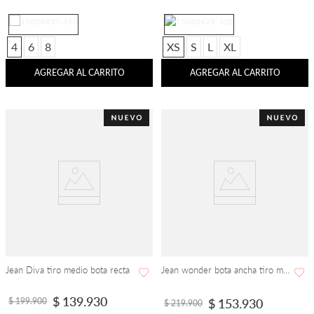
4
6
8
XS
S
L
XL
AGREGAR AL CARRITO
AGREGAR AL CARRITO
Jean Diva tiro medio bota recta
Jean wonder bota ancha tiro medio
$
139
.
930
$
199
.
900
$
153
.
930
$
219
.
900