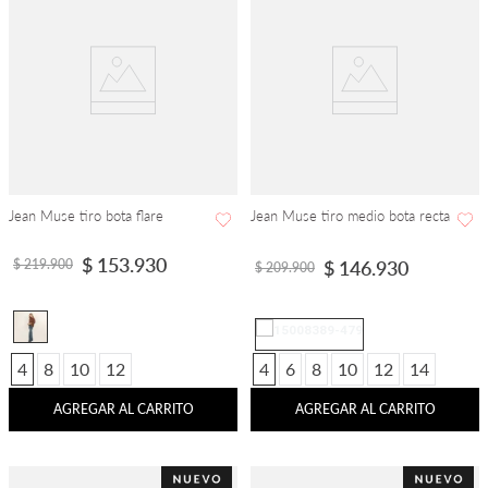
Jean Muse tiro bota flare
Jean Muse tiro medio bota recta
$
153
.
930
$
219
.
900
$
146
.
930
$
209
.
900
4
8
10
12
4
6
8
10
12
14
AGREGAR AL CARRITO
AGREGAR AL CARRITO