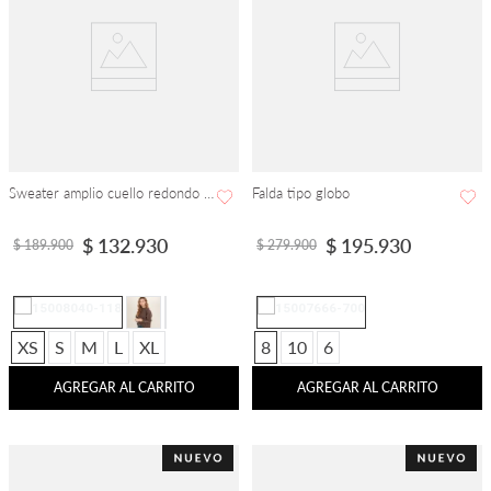
Sweater amplio cuello redondo manga larga
Falda tipo globo
$
132
.
930
$
195
.
930
$
189
.
900
$
279
.
900
XS
S
M
L
XL
8
10
6
AGREGAR AL CARRITO
AGREGAR AL CARRITO