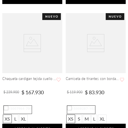
Chaqueta cardigan tejida cuello solapa manga larga
Camiseta de tirantes con bordado floral
$
167
.
930
$
83
.
930
$
239
.
900
$
119
.
900
XS
L
XL
XS
S
M
L
XL