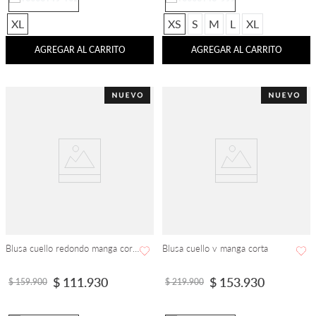
XL
XS
S
M
L
XL
AGREGAR AL CARRITO
AGREGAR AL CARRITO
Blusa cuello redondo manga corta
Blusa cuello v manga corta
$
111
.
930
$
153
.
930
$
159
.
900
$
219
.
900