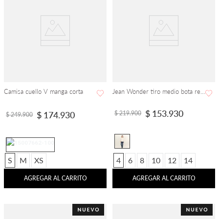
Camisa cuello V manga corta
Jean Wonder tiro medio bota recta
$
153
.
930
$
219
.
900
$
174
.
930
$
249
.
900
S
M
XS
4
6
8
10
12
14
AGREGAR AL CARRITO
AGREGAR AL CARRITO