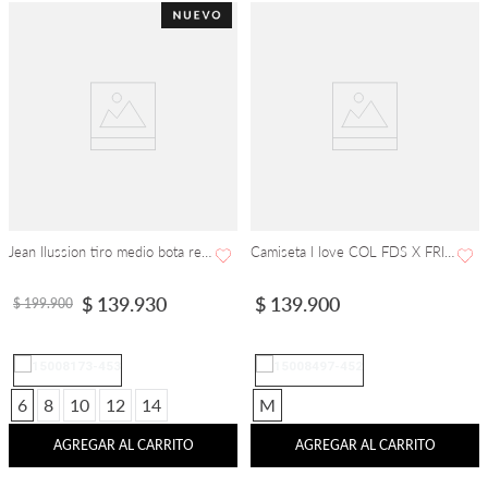
Jean Ilussion tiro medio bota recta
Camiseta I love COL FDS X FRITOSUDAO
$
139
.
930
$
139
.
900
$
199
.
900
6
8
10
12
14
M
AGREGAR AL CARRITO
AGREGAR AL CARRITO