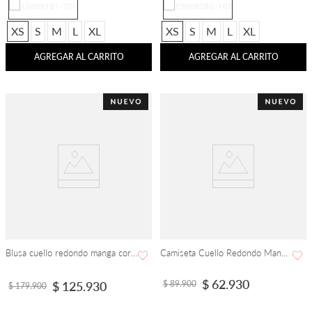
XS
S
M
L
XL
XS
S
M
L
XL
AGREGAR AL CARRITO
AGREGAR AL CARRITO
Blusa cuello redondo manga corta
Camiseta Cuello Redondo Manga Corta
$
62
.
930
$
89
.
900
$
125
.
930
$
179
.
900