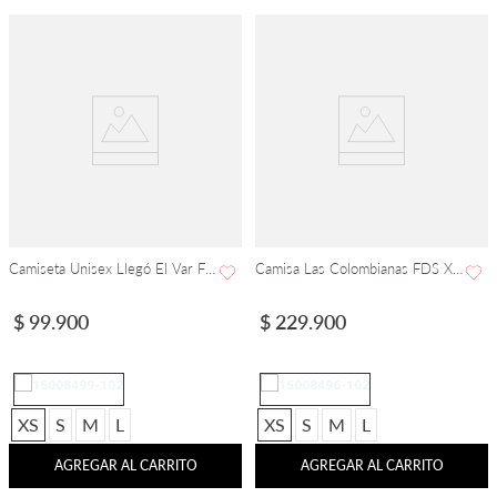
Camiseta Unisex Llegó El Var FDS X FRITOSUDAO
Camisa Las Colombianas FDS X FRITO SUDAO
$
99
.
900
$
229
.
900
XS
S
M
L
XS
S
M
L
AGREGAR AL CARRITO
AGREGAR AL CARRITO