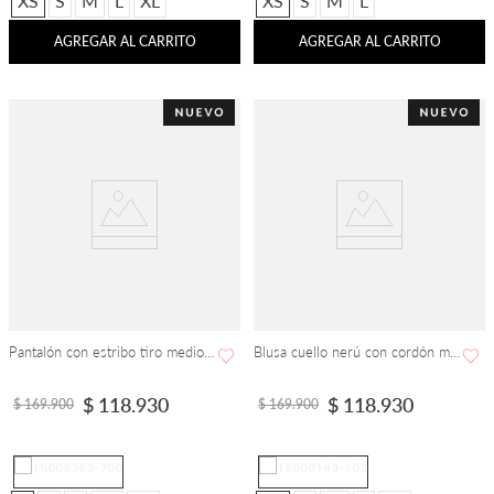
XS
S
M
L
XL
XS
S
M
L
AGREGAR AL CARRITO
AGREGAR AL CARRITO
Pantalón con estribo tiro medio bota skinny
Blusa cuello nerú con cordón manga corta
$
118
.
930
$
118
.
930
$
169
.
900
$
169
.
900