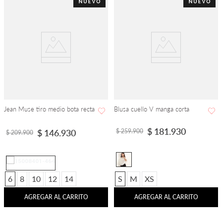
Jean Muse tiro medio bota recta
Blusa cuello V manga corta
$
181
.
930
$
259
.
900
$
146
.
930
$
209
.
900
6
8
10
12
14
S
M
XS
AGREGAR AL CARRITO
AGREGAR AL CARRITO