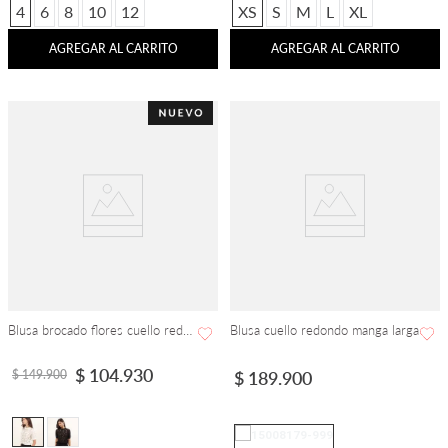
4
6
8
10
12
XS
S
M
L
XL
AGREGAR AL CARRITO
AGREGAR AL CARRITO
Blusa brocado flores cuello redondo manga corta
Blusa cuello redondo manga larga
$
104
.
930
$
149
.
900
$
189
.
900