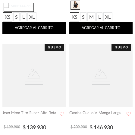
XS
S
L
XL
XS
S
M
L
XL
AGREGAR AL CARRITO
AGREGAR AL CARRITO
Jean Mom Tiro Super Alto Bota Recta
Camisa Cuello V Manga Larga
$
139
.
930
$
146
.
930
$
199
.
900
$
209
.
900