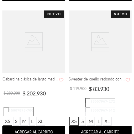
Gabardina clásica de largo medio con diseño cruzado
Sweater de cuello redondo con detalle fruncido y manga larga
$
83
.
930
$
119
.
900
$
202
.
930
$
289
.
900
XS
S
M
L
XL
XS
S
M
L
XL
AGREGAR AL CARRITO
AGREGAR AL CARRITO