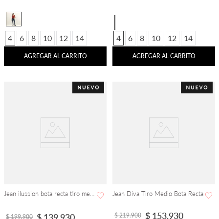
4
6
8
10
12
14
4
6
8
10
12
14
AGREGAR AL CARRITO
AGREGAR AL CARRITO
Jean ilussion bota recta tiro medio
Jean Diva Tiro Medio Bota Recta
$
153
.
930
$
219
.
900
$
139
.
930
$
199
.
900