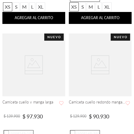
XS
S
M
L
XL
XS
S
M
L
XL
AGREGAR AL CARRITO
AGREGAR AL CARRITO
Camiseta cuello v manga larga
Camiseta cuello redondo manga corta
$
97
.
930
$
90
.
930
$
139
.
900
$
129
.
900