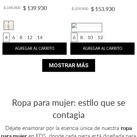
$
139
.
930
$
199
.
900
$
153
.
930
$
219
.
900
4
6
8
12
14
6
8
10
12
AGREGAR AL CARRITO
AGREGAR AL CARRITO
MOSTRAR MÁS
Ropa para mujer: estilo que se
contagia
Déjate enamorar por la esencia única de nuestra
ropa
para mujer
en FDS, donde cada pieza está diseñada para