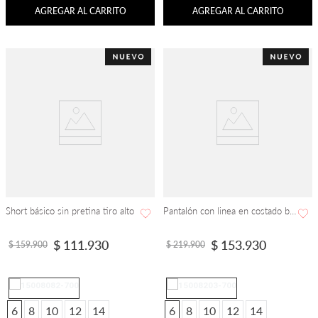
AGREGAR AL CARRITO
AGREGAR AL CARRITO
Short básico sin pretina tiro alto
Pantalón con linea en costado bota flare con ajuste en cintura
$
111
.
930
$
153
.
930
$
159
.
900
$
219
.
900
6
8
10
12
14
6
8
10
12
14