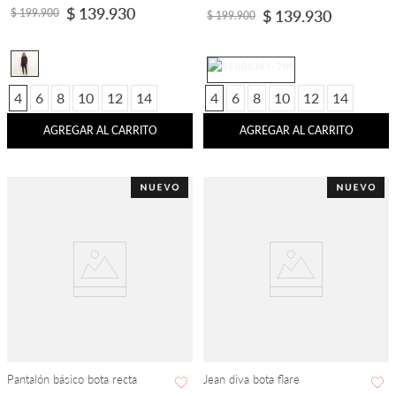
$
139
.
930
$
199
.
900
$
139
.
930
$
199
.
900
4
6
8
10
12
14
4
6
8
10
12
14
AGREGAR AL CARRITO
AGREGAR AL CARRITO
Pantalón básico bota recta
Jean diva bota flare