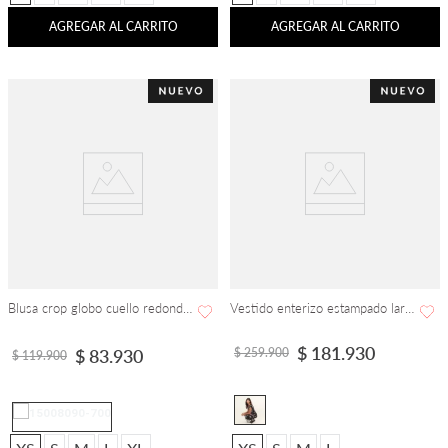
AGREGAR AL CARRITO
AGREGAR AL CARRITO
Blusa crop globo cuello redondo manga corta
Vestido enterizo estampado largo cuello en U
$
181
.
930
$
259
.
900
$
83
.
930
$
119
.
900