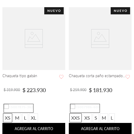
Chaqueta tipo gabán
Chaqueta corta paño estampado manga larga
$
223
.
930
$
181
.
930
$
319
.
900
$
259
.
900
XS
M
L
XL
XXS
XS
S
M
L
AGREGAR AL CARRITO
AGREGAR AL CARRITO