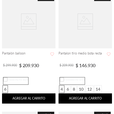
Pantalón balloon
Pantalon tiro medio bota recta
$
209
.
930
$
146
.
930
$
299
.
900
$
209
.
900
6
4
6
8
10
12
14
AGREGAR AL CARRITO
AGREGAR AL CARRITO