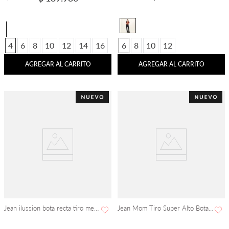
4
6
8
10
12
14
16
6
8
10
12
AGREGAR AL CARRITO
AGREGAR AL CARRITO
Jean ilussion bota recta tiro medio 5 bolsillos
Jean Mom Tiro Super Alto Bota Flare