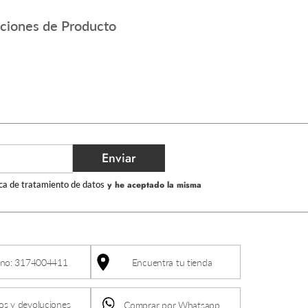
aciones de Producto
Enviar
ica de tratamiento de datos
y he aceptado la misma
ono: 3174004411
Encuentra tu tienda
s y devoluciones
Comprar por Whatsapp