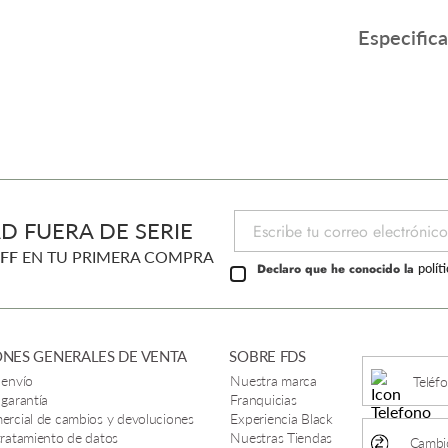
Especific
D FUERA DE SERIE
FF
EN TU PRIMERA COMPRA
Declaro que he conocido la
polít
NES GENERALES DE VENTA
SOBRE FDS
 envío
Nuestra marca
Teléf
 garantía
Franquicias
mercial de cambios y devoluciones
Experiencia Black
 tratamiento de datos
Nuestras Tiendas
Cambio