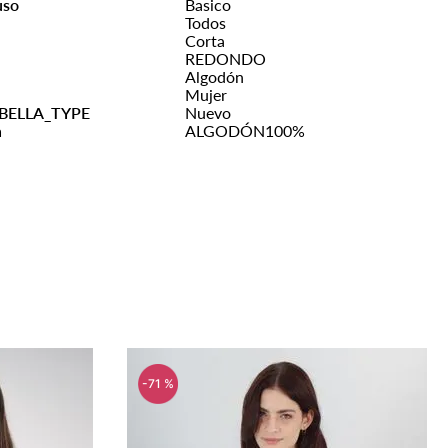
uso
Basico
Todos
Corta
REDONDO
Algodón
Mujer
BELLA_TYPE
Nuevo
n
ALGODÓN100%
-
71 %