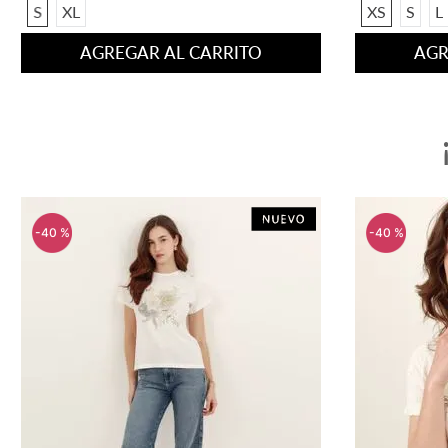
S
XL
XS
S
L
AGREGAR AL CARRITO
AGR
-
40 %
-
40 %