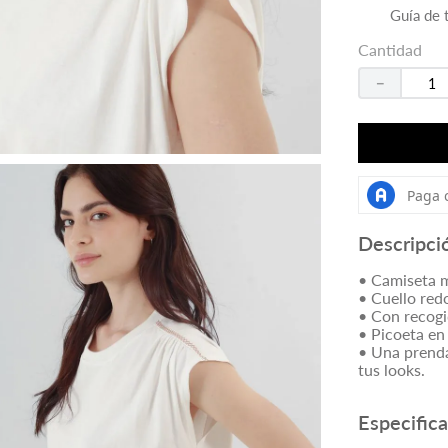
Guía de t
Cantidad
－
Descripci
• Camiseta m
• Cuello re
• Con recog
• Picoeta e
• Una prenda
tus looks.
Especific