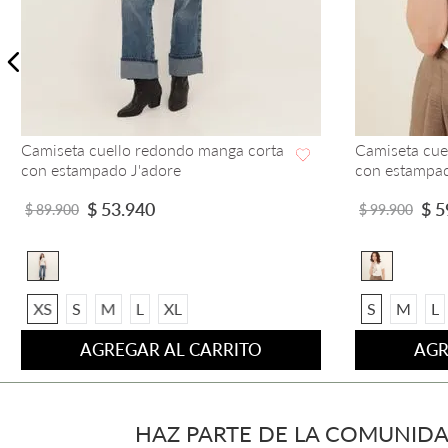
Camiseta cuello redondo manga corta
Camiseta cue
con estampado J'adore
con estampad
VISTA RAPIDA
$
53
.
940
$
5
$
89
.
900
$
99
.
900
XS
S
M
L
XL
S
M
L
AGREGAR AL CARRITO
AGR
HAZ PARTE DE LA COMUNIDA