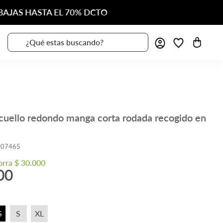
¿Qué estas buscando?
cuello redondo manga corta rodada recogido en
007465
orra
$
30
.
000
00
a
S
S
XL