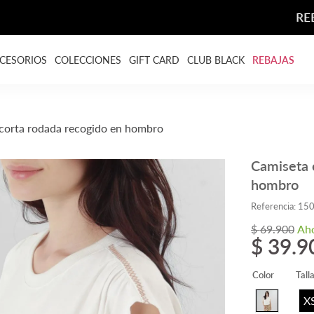
REBAJAS HASTA EL 70% DCTO
CESORIOS
COLECCIONES
GIFT CARD
CLUB BLACK
REBAJAS
corta rodada recogido en hombro
Camiseta 
hombro
Referencia
:
15
$
69
.
900
Ah
$
39
.
9
Color
Tall
X