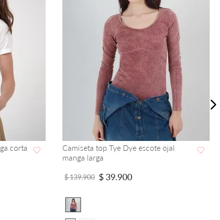
ga corta
Camiseta top Tye Dye escote ojal
manga larga
VISTA RAPIDA
$
39
.
900
$
139
.
900