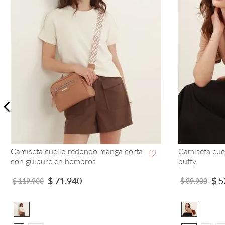
Camiseta cuello redondo manga corta
Camiseta cue
con guipure en hombros
puffy
VISTA RAPIDA
$
71
.
940
$
5
$
119
.
900
$
89
.
900