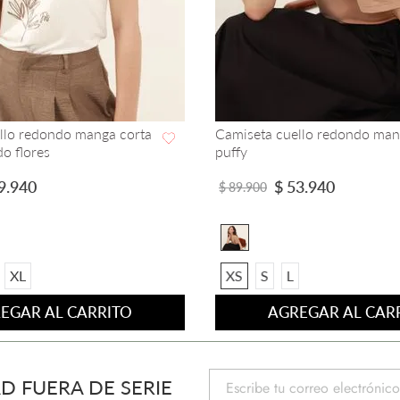
llo redondo manga corta
Camiseta cuello redondo man
o flores
puffy
VISTA RAPIDA
VISTA RAPIDA
9
.
940
$
53
.
940
$
89
.
900
XL
XS
S
L
EGAR AL CARRITO
AGREGAR AL CAR
D FUERA DE SERIE