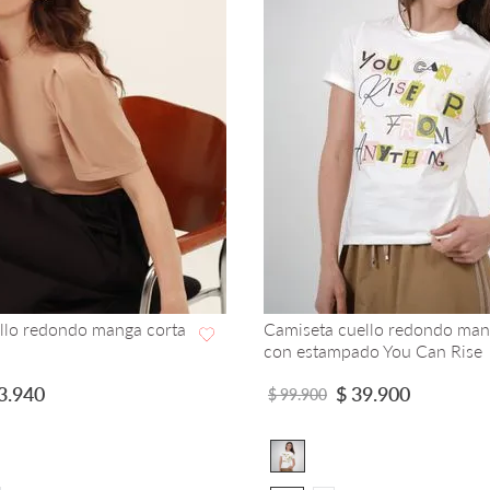
llo redondo manga corta
Camiseta cuello redondo man
con estampado You Can Rise
VISTA RAPIDA
VISTA RAPIDA
3
.
940
$
39
.
900
$
99
.
900