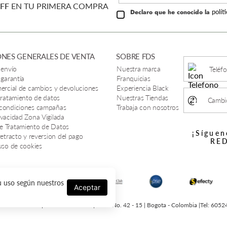
FF
EN TU PRIMERA COMPRA
Declaro que he conocido la
polít
NES GENERALES DE VENTA
SOBRE FDS
 envío
Nuestra marca
Teléf
 garantía
Franquicias
mercial de cambios y devoluciones
Experiencia Black
 tratamiento de datos
Nuestras Tiendas
Cambio
 condiciones campañas
Trabaja con nosotros
ivacidad Zona Vigilada
e Tratamiento de Datos
¡Síguen
retracto y reversion del pago
RED
 uso de cookies
su uso según nuestros
Aceptar
 SERIE - 2025 | Nit 900328924-4 | Cl 18 No. 42 - 15 | Bogota - Colombia |Tel: 605