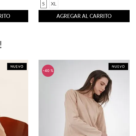
S
XL
RITO
AGREGAR AL CARRITO
!
-
40 %