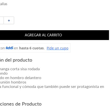
allas
＋
AGREGAR AL CARRITO
ón del producto
anga corta sisa rodada
dondo
ido en hombro delantero
n unión hombros
 funcional y cómoda que también puede ser protagonista en
aciones de Producto