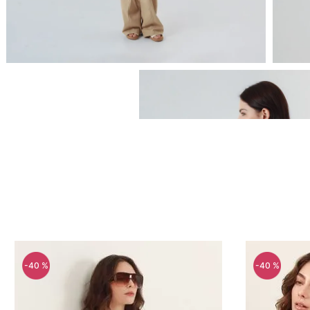
-
40 %
-
40 %