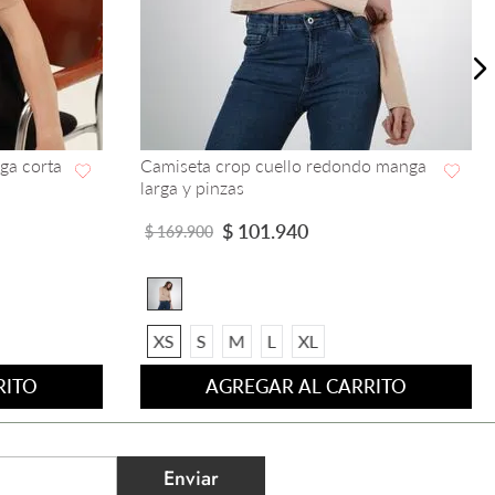
ga corta
Camiseta crop cuello redondo manga
larga y pinzas
VISTA RAPIDA
$
101
.
940
$
169
.
900
XS
S
M
L
XL
RITO
AGREGAR AL CARRITO
Enviar