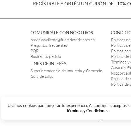
REGÍSTRATE Y OBTÉN UN CUPÓN DEL
10% O
COMUNICATE CON NOSOTROS
CONDICIO
servicioalcliente@fueradeserie.com.co
Políticas de
Preguntas frecuentes
Políticas de
PQR
Política co
Rastrea tu pedido
Política de
Términos y
LINKS DE INTERÉS
Aviso de Pr
Superintendencia de Industria y Comercio
Responsabl
Guía de tallas
Política de 
Política de
Usamos cookies para mejorar tu experiencia. Al continuar, aceptas 
Términos y Condiciones.
Todos los derechos reservados. © Ishajon SAS / FUERA DE