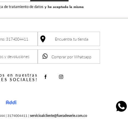
ica de tratamiento de datos
y he aceptado la misma
ono: 3174004411
Encuentra tu tienda
s y devoluciones
Comprar por Whatsapp
os en nuestras
ES SOCIALES!
2444 | 3174004411 |
servicioalcliente@fueradeserie.com.co