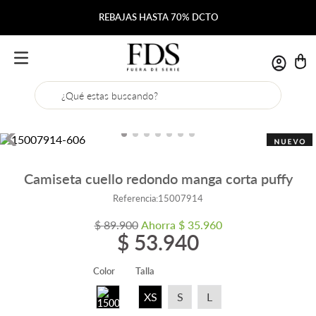
REBAJAS HASTA 70% DCTO
¿Qué estas buscando?
Camiseta cuello redondo manga corta puffy
Referencia
:
15007914
$
89
.
900
Ahorra
$
35
.
960
$
53
.
940
Color
Talla
XS
S
L