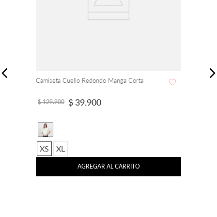
Camiseta Cuello Redondo Manga Corta
$
39
.
900
$
129
.
900
XS
XL
AGREGAR AL CARRITO