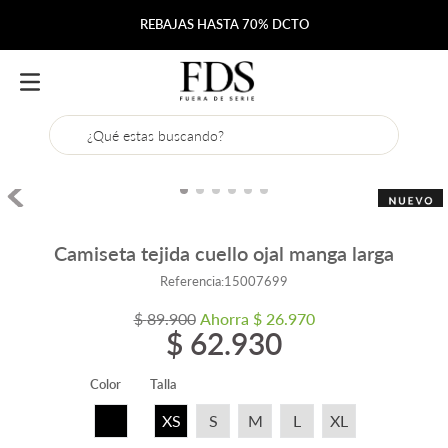
REBAJAS HASTA 70% DCTO
¿Qué estas buscando?
Camiseta tejida cuello ojal manga larga
Referencia
:
15007699
$
89
.
900
Ahorra
$
26
.
970
$
62
.
930
Color
Talla
XS
S
M
L
XL