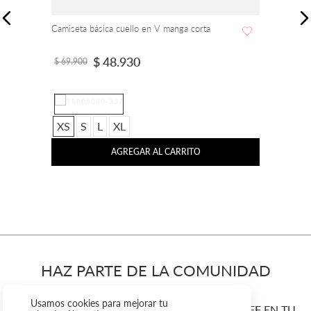
Camiseta básica cuello en V manga corta
$
48
.
930
$
69
.
900
XS
S
L
XL
AGREGAR AL CARRITO
HAZ PARTE DE LA COMUNIDAD
FUERA DE SERIE
Usamos cookies para mejorar tu
REGÍSTRATE Y OBTÉN UN CUPÓN DEL
20% OFF
EN TU