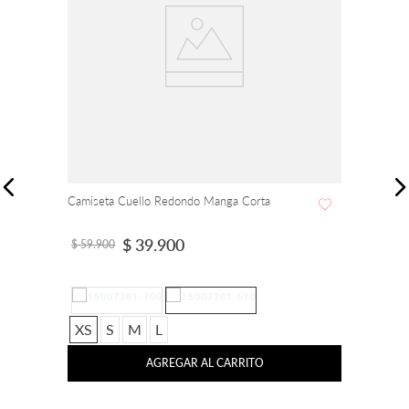
Camiseta Cuello Redondo Manga Corta
$
39
.
900
$
59
.
900
XS
S
M
L
AGREGAR AL CARRITO