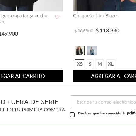
igo manga larga cuello
Chaqueta Tipo Blazer
zo
VISTA RAPIDA
VISTA RAPIDA
$
118
.
930
$
169
.
900
149
.
900
XS
S
M
XL
EGAR AL CARRITO
AGREGAR AL CAR
D FUERA DE SERIE
FF
EN TU PRIMERA COMPRA
Declaro que he conocido la
polít