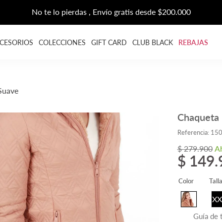
REBAJAS HASTA EL 70% DCTO
CESORIOS
COLECCIONES
GIFT CARD
CLUB BLACK
REBAJAS
Suave
Chaqueta 
Referencia
:
15
$
279
.
900
A
$
149
.
Color
Tall
XX
Guía de t