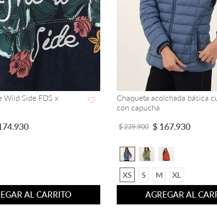
 Wild Side FDS x
Chaqueta acolchada básica cu
con capucha
VISTA RAPIDA
VISTA RAPIDA
174
.
930
$
167
.
930
$
239
.
900
XS
S
M
XL
EGAR AL CARRITO
AGREGAR AL CAR