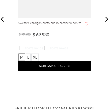
Sweater cárdigan corto cuello camisero con textura
$
69
.
930
$
99
.
900
M
L
XL
AGREGAR AL CARRITO
¡NUESTROS RECOMENDADOS!