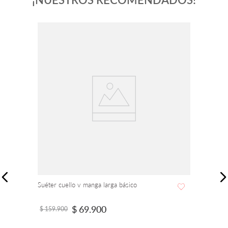
Suéter cuello v manga larga básico
$
69
.
900
$
159
.
900