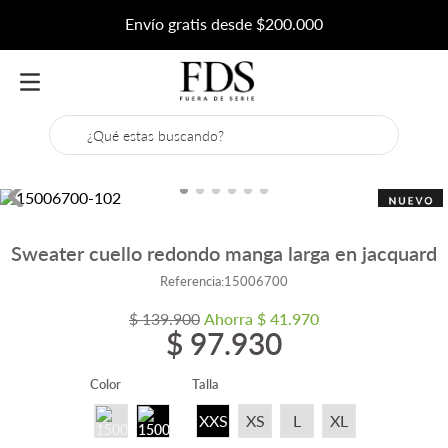
Envío gratis desde $200.000
¿Qué estas buscando?
Sweater cuello redondo manga larga en jacquard
Referencia
:
15006700
$
139
.
900
Ahorra
$
41
.
970
$
97
.
930
Color
Talla
XXS
XS
L
XL