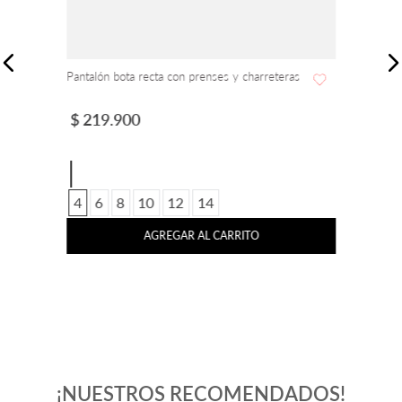
Pantalón bota recta con prenses y charreteras
$
219
.
900
4
6
8
10
12
14
AGREGAR AL CARRITO
¡NUESTROS RECOMENDADOS!