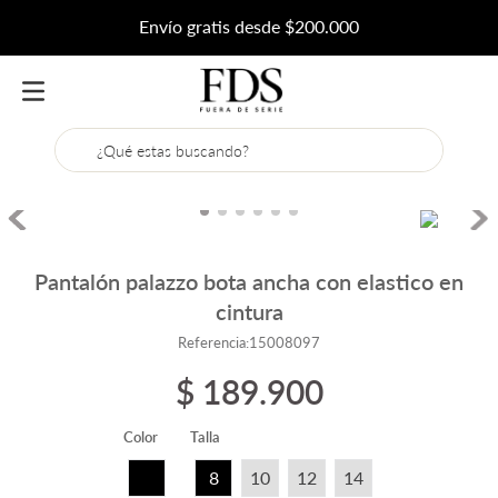
Envío gratis desde $200.000
¿Qué estas buscando?
Pantalón palazzo bota ancha con elastico en
cintura
Referencia
:
15008097
$
189
.
900
Color
Talla
8
10
12
14