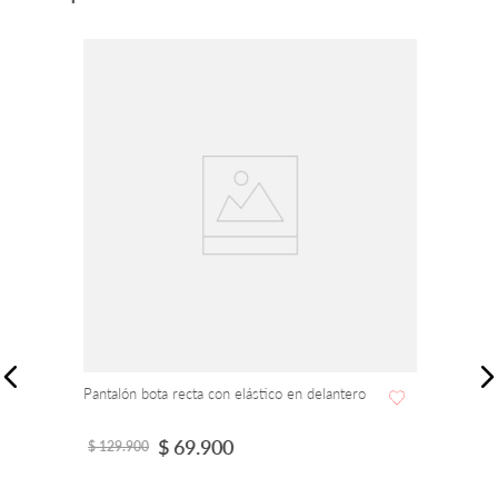
Pantalón bota recta con elástico en delantero
$
69
.
900
$
129
.
900