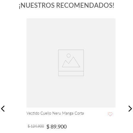
¡NUESTROS RECOMENDADOS!
Vestido Cuello Neru Manga Corta
$
89
.
900
$
124
.
900