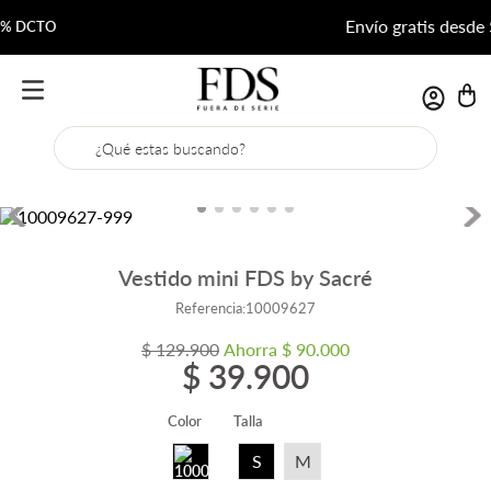
Envío gratis desde $200.000
¿Qué estas buscando?
Vestido mini FDS by Sacré
Referencia
:
10009627
$
129
.
900
Ahorra
$
90
.
000
$
39
.
900
Color
Talla
S
M