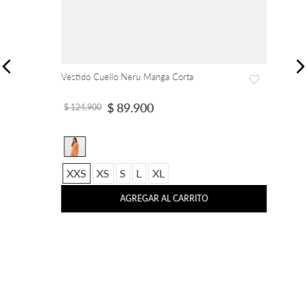
Vestido Cuello Neru Manga Corta
$
89
.
900
$
124
.
900
XXS
XS
S
L
XL
AGREGAR AL CARRITO