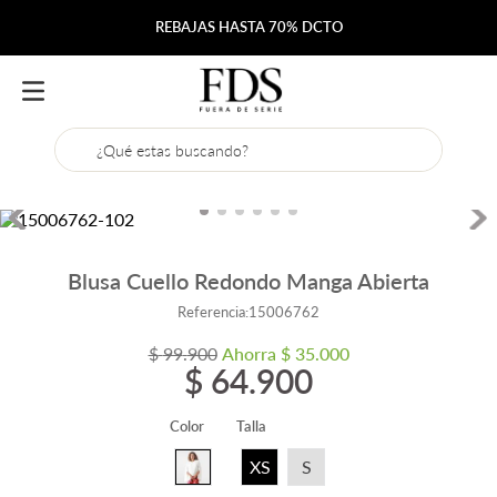
REBAJAS HASTA 70% DCTO
¿Qué estas buscando?
Blusa Cuello Redondo Manga Abierta
Referencia
:
15006762
$
99
.
900
Ahorra
$
35
.
000
$
64
.
900
Color
Talla
XS
S