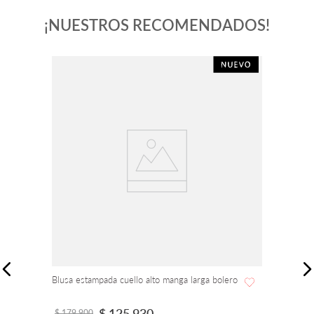
¡NUESTROS RECOMENDADOS!
Blusa estampada cuello alto manga larga bolero
$
125
.
930
$
179
.
900