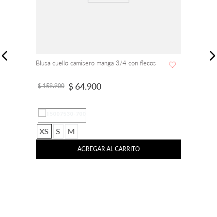
Blusa cuello camisero manga 3/4 con flecos
$
64
.
900
$
159
.
900
XS
S
M
AGREGAR AL CARRITO