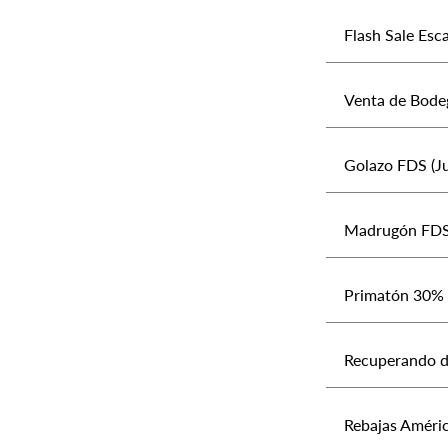
Flash Sale Esca
Venta de Bodeg
Golazo FDS (Ju
Madrugón FDS c
Primatón 30% e
Recuperando da
Rebajas Améric