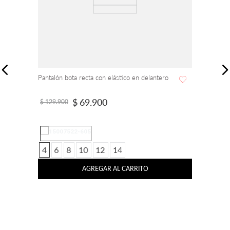
Pantalón bota recta con elástico en delantero
$
69
.
900
$
129
.
900
4
6
8
10
12
14
AGREGAR AL CARRITO