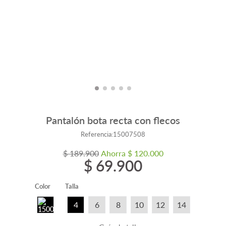
Pantalón bota recta con flecos
Referencia
:
15007508
$
189
.
900
Ahorra
$
120
.
000
$
69
.
900
Color
Talla
4
6
8
10
12
14