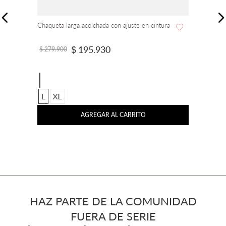
Chaqueta larga acolchada con ajuste en cintura
$
195
.
930
$
279
.
900
L
XL
AGREGAR AL CARRITO
HAZ PARTE DE LA COMUNIDAD
FUERA DE SERIE