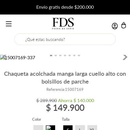
Envío gratis desde $200.000
¿Qué estas buscando?
Chaqueta acolchada manga larga cuello alto con
bolsillos de parche
Referencia
:
15007169
$
289
.
900
Ahorra
$
140
.
000
$
149
.
900
Color
Talla
S
L
XL