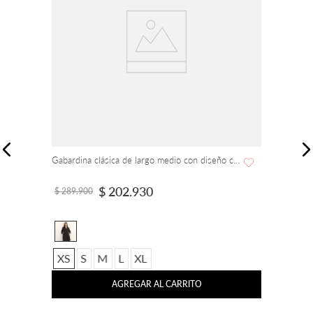
Gabardina clásica de largo medio con diseño cruzado
$
202
.
930
$
289
.
900
XS
S
M
L
XL
AGREGAR AL CARRITO