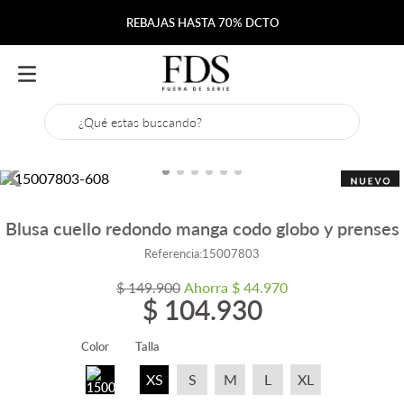
REBAJAS HASTA 70% DCTO
¿Qué estas buscando?
Blusa cuello redondo manga codo globo y prenses
Referencia
:
15007803
$
149
.
900
Ahorra
$
44
.
970
$
104
.
930
Color
Talla
XS
S
M
L
XL