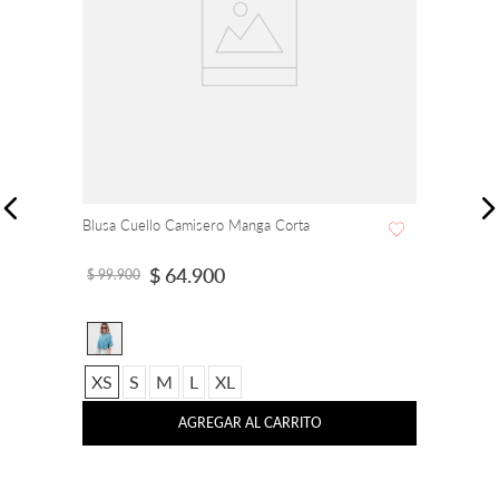
Blusa Cuello Camisero Manga Corta
$
64
.
900
$
99
.
900
XS
S
M
L
XL
AGREGAR AL CARRITO