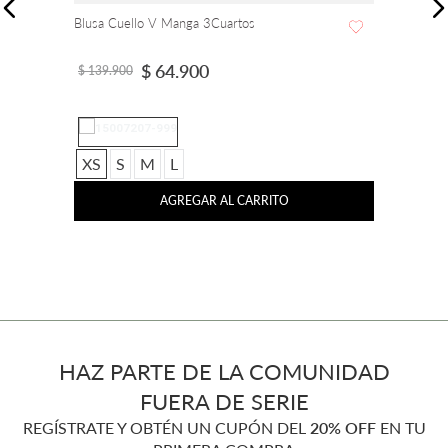
Blusa Cuello V Manga 3Cuartos
$
64
.
900
$
139
.
900
XS
S
M
L
AGREGAR AL CARRITO
HAZ PARTE DE LA COMUNIDAD
FUERA DE SERIE
REGÍSTRATE Y OBTÉN UN CUPÓN DEL
20% OFF
EN TU