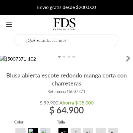
Envío gratis desde $200.000
¿Qué estas buscando?
Blusa abierta escote redondo manga corta con
charreteras
Referencia
:
15007371
$
99
.
900
Ahorra
$
35
.
000
$
64
.
900
Color
Talla
XS
S
M
L
XL