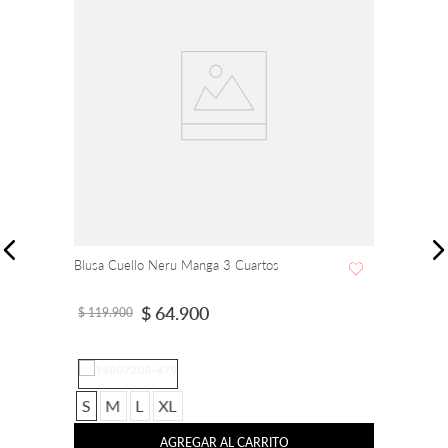
Blusa Cuello Neru Manga 3 Cuartos
$
64
.
900
$
119
.
900
S
M
L
XL
AGREGAR AL CARRITO