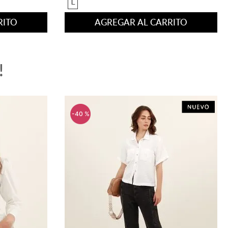
M
L
RITO
AGREGAR AL CARRITO
!
-
40 %