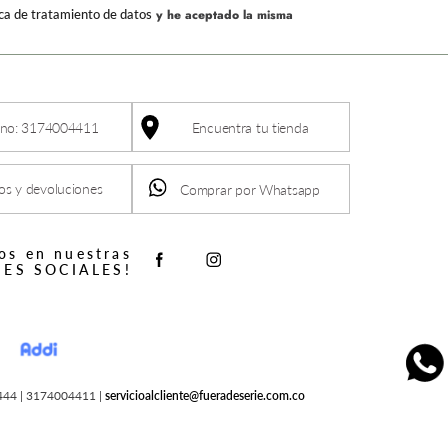
ica de tratamiento de datos
y he aceptado la misma
ono: 3174004411
Encuentra tu tienda
s y devoluciones
Comprar por Whatsapp
os en nuestras
ES SOCIALES!
2444 | 3174004411 |
servicioalcliente@fueradeserie.com.co