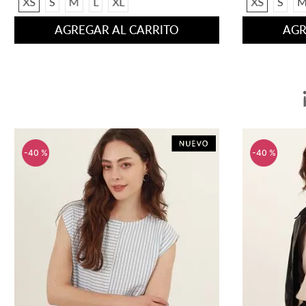
XS
S
XS
S
AGREGAR AL CARRITO
AGR
-
40 %