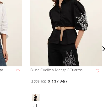
redondo
Camisa Colibrí FDS by Aramacao
VISTA RAPIDA
$
83
.
940
$
139
.
900