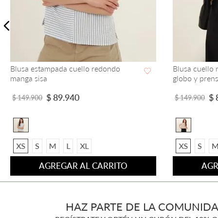
Camisa Martín Pescador FDS by
Blusa Crop C
Aramacao
Larga
VISTA RAPIDA
$
83
.
940
$
$
139
.
900
$
124
.
900
S
M
L
XS
S
AGREGAR AL CARRITO
AGR
HAZ PARTE DE LA COMUNIDA