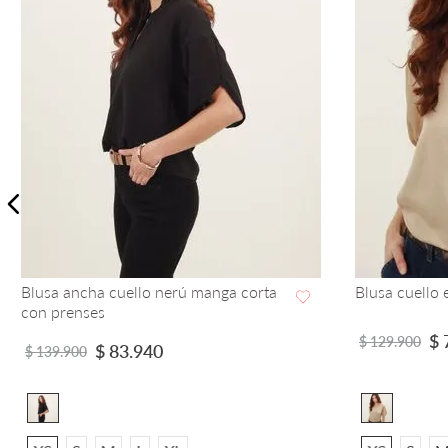
Blusa Cuello Camisero Manga Al Codo
Blusa Cuello
VISTA RAPIDA
$
64
.
900
$
6
$
149
.
900
$
99
.
900