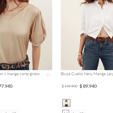
 Redondo Manga Abierta
Blusa brocado flores cuello 
manga corta
VISTA RAPIDA
VISTA RAPIDA
4
.
900
$
89
.
940
$
149
.
900