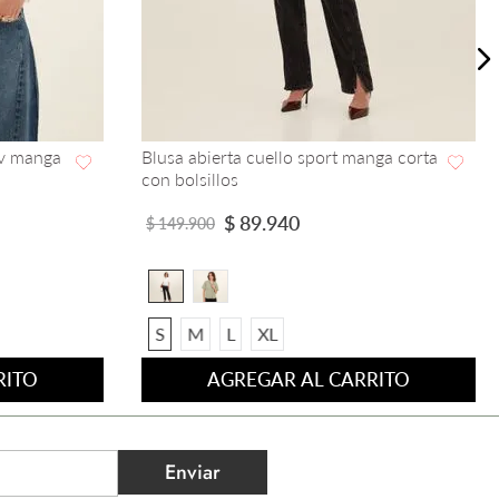
Blusa ancha cuello nerú manga corta
con prenses
VISTA RAPIDA
$
83
.
940
$
139
.
900
XS
S
M
L
XL
RITO
AGREGAR AL CARRITO
Enviar