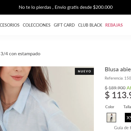
REBAJAS HASTA EL 70% DCTO
CESORIOS
COLECCIONES
GIFT CARD
CLUB BLACK
REBAJAS
a 3/4 con estampado
Blusa abi
Referencia
:
15
$
189
.
900
A
$
113
.
Color
Tall
X
Guía de t