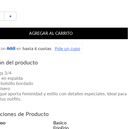
＋
AGREGAR AL CARRITO
ón del producto
ga 3/4
a en espalda
 bolsillo bordado
isero
ue aporta feminidad y estilo con detalles especiales. Ideal para
us outfits.
aciones de Producto
uso
Basico
Frio
Frio