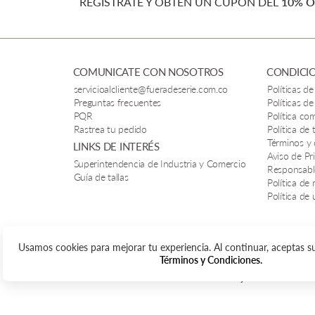
REGÍSTRATE Y OBTÉN UN CUPÓN DEL
10% O
COMUNICATE CON NOSOTROS
CONDICIO
servicioalcliente@fueradeserie.com.co
Políticas de
Preguntas frecuentes
Políticas de
PQR
Política co
Rastrea tu pedido
Política de
Términos y
LINKS DE INTERÉS
Aviso de Pr
Superintendencia de Industria y Comercio
Responsabl
Guía de tallas
Política de 
Política de
Usamos cookies para mejorar tu experiencia. Al continuar, aceptas 
Términos y Condiciones.
Todos los derechos reservados. © Ishajon SAS / FUERA DE