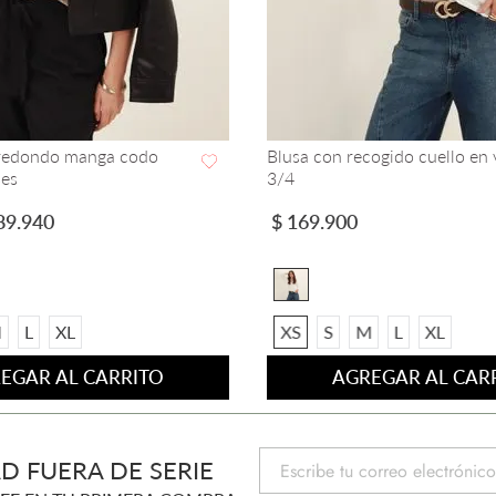
uello Camisero Manga
Blusa Cuello V Manga Sisa
VISTA RAPIDA
VISTA RAPIDA
$
64
.
900
$
99
.
900
64
.
900
M
L
XL
XS
S
M
EGAR AL CARRITO
AGREGAR AL CAR
D FUERA DE SERIE