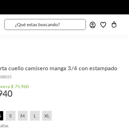
¿Qué estas buscando?
erta cuello camisero manga 3/4 con estampado
008025
horra
$
75
.
960
940
a
S
S
M
L
XL
allas