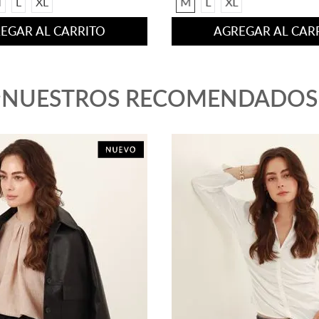
XS
S
M
L
XL
EGAR AL CARRITO
AGREGAR AL CAR
¡NUESTROS RECOMENDADOS
-
48 %
-
35 %