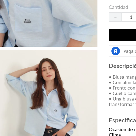
Cantidad
－
Descripci
• Blusa man
• Con almill
• Frente con
• Cuello cam
• Una blusa q
transformar t
Especific
Ocasión de 
Clima