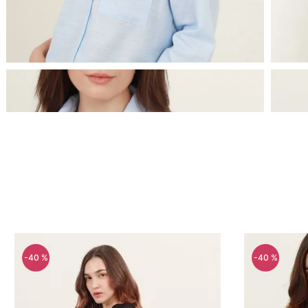
-
57 %
-
35 %