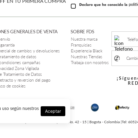
FF
EN TU PRIMERA COMPRA
Declaro que he conocido la
polít
NES GENERALES DE VENTA
SOBRE FDS
 envío
Nuestra marca
Teléf
 garantía
Franquicias
mercial de cambios y devoluciones
Experiencia Black
 tratamiento de datos
Nuestras Tiendas
Cambio
 condiciones campañas
Trabaja con nosotros
ivacidad Zona Vigilada
e Tratamiento de Datos
¡Síguen
retracto y reversion del pago
RED
 uso de cookies
su uso según nuestros
Aceptar
 SERIE - 2025 | Nit 900328924-4 | Cl 18 No. 42 - 15 | Bogota - Colombia |Tel: 605