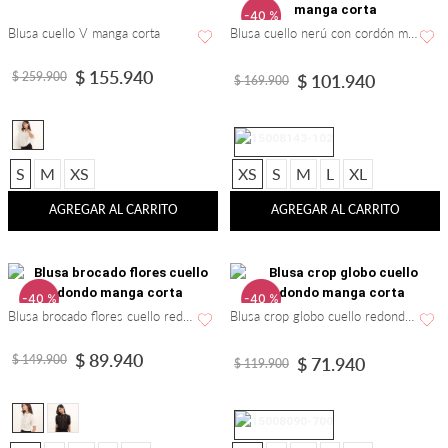
-
40 %
-
40 %
Blusa cuello V manga corta
Blusa cuello nerú con cordón manga corta
$
155
.
940
$
259
.
900
$
101
.
940
$
169
.
900
S
M
XS
XS
S
M
L
XL
AGREGAR AL CARRITO
AGREGAR AL CARRITO
-
40 %
-
40 %
Blusa brocado flores cuello redondo manga corta
Blusa crop globo cuello redondo manga corta
$
89
.
940
$
149
.
900
$
71
.
940
$
119
.
900