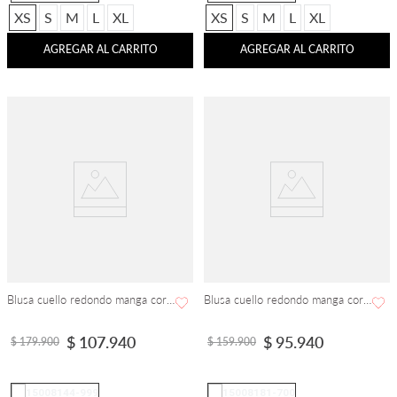
XS
S
M
L
XL
XS
S
M
L
XL
AGREGAR AL CARRITO
AGREGAR AL CARRITO
Blusa cuello redondo manga corta
Blusa cuello redondo manga corta
$
107
.
940
$
95
.
940
$
179
.
900
$
159
.
900