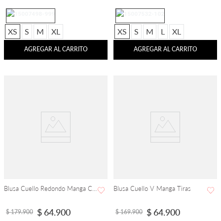
XS
S
M
XL
XS
S
M
L
XL
AGREGAR AL CARRITO
AGREGAR AL CARRITO
Blusa Cuello Redondo Manga Corta
Blusa Cuello V Manga Tiras
$
64
.
900
$
64
.
900
$
179
.
900
$
169
.
900