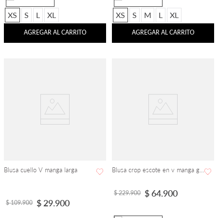
XS
S
L
XL
XS
S
M
L
XL
AGREGAR AL CARRITO
AGREGAR AL CARRITO
Blusa cuello V manga larga
Blusa crop escote en v manga globo alforzada abierta en espalda
$
64
.
900
$
229
.
900
$
29
.
900
$
109
.
900