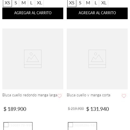
XS
S
M
L
XL
XS
S
M
L
XL
AGREGAR AL CARRITO
AGREGAR AL CARRITO
Blusa cuello redondo manga larga
Blusa cuello v manga corta
$
189
.
900
$
131
.
940
$
219
.
900