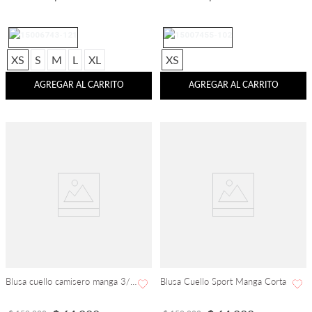
XS
S
M
L
XL
XS
AGREGAR AL CARRITO
AGREGAR AL CARRITO
Blusa cuello camisero manga 3/4 con flecos
Blusa Cuello Sport Manga Corta