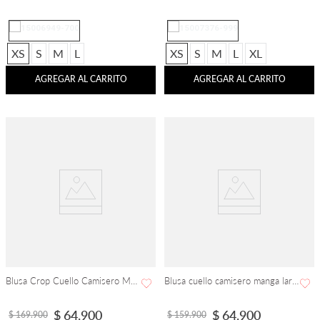
XS
S
M
L
XS
S
M
L
XL
AGREGAR AL CARRITO
AGREGAR AL CARRITO
Blusa Crop Cuello Camisero Manga Corta
Blusa cuello camisero manga larga con pinzas de entalle
$
64
.
900
$
64
.
900
$
169
.
900
$
159
.
900