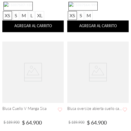
XS
S
M
L
XL
XS
S
M
AGREGAR AL CARRITO
AGREGAR AL CARRITO
Blusa Cuello V Manga Sisa
Blusa oversize abierta cuello camisero manga 3/4
$
64
.
900
$
64
.
900
$
189
.
900
$
189
.
900