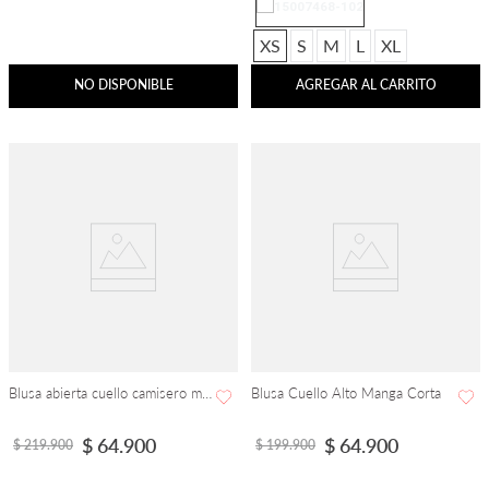
XS
S
M
L
XL
NO DISPONIBLE
AGREGAR AL CARRITO
Blusa abierta cuello camisero manga corta bolero con encajes
Blusa Cuello Alto Manga Corta
$
64
.
900
$
64
.
900
$
219
.
900
$
199
.
900