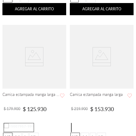
AGREGAR AL CARRITO
AGREGAR AL CARRITO
Camisa estampada manga larga básica
Camisa estampada manga larga
$
125
.
930
$
153
.
930
$
179
.
900
$
219
.
900