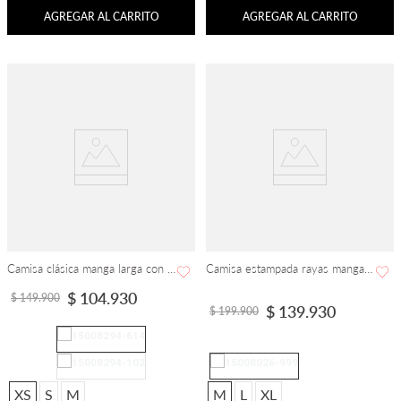
AGREGAR AL CARRITO
AGREGAR AL CARRITO
Camisa clásica manga larga con pinzas
Camisa estampada rayas manga larga
$
104
.
930
$
149
.
900
$
139
.
930
$
199
.
900
XS
S
M
M
L
XL