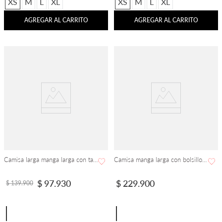
XS
M
L
XL
XS
M
L
XL
AGREGAR AL CARRITO
AGREGAR AL CARRITO
Camisa larga manga larga con tapabotones
Camisa manga larga con bolsillos y charreteras
$
97
.
930
$
229
.
900
$
139
.
900