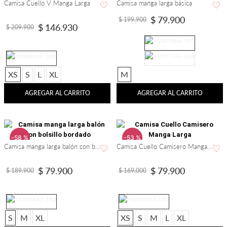
Camisa Cuello V Manga Larga
Camisa manga larga básica
-
30 %
-
60 %
$
79
.
900
$
199
.
900
$
146
.
930
$
209
.
900
XS
S
L
XL
M
AGREGAR AL CARRITO
AGREGAR AL CARRITO
-
58 %
-
53 %
Camisa manga larga balón con bolsillo bordado
Camisa Cuello Camisero Manga Larga
$
79
.
900
$
79
.
900
$
189
.
900
$
169
.
000
S
M
XL
XS
S
M
L
XL