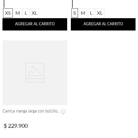
XS
M
L
XL
S
M
L
XL
AGREGAR AL CARRITO
AGREGAR AL CARRITO
Camisa manga larga con bolsillos y charreteras
$
229
.
900