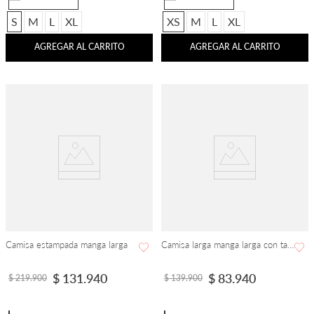
S
M
L
XL
XS
M
L
XL
AGREGAR AL CARRITO
AGREGAR AL CARRITO
Camisa estampada manga larga
Camisa larga manga larga con tapabotones
$
131
.
940
$
83
.
940
$
219
.
900
$
139
.
900