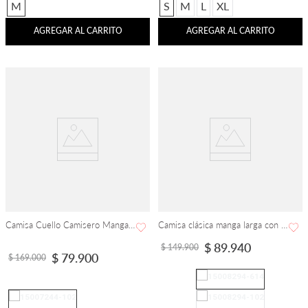
M
S
M
L
XL
AGREGAR AL CARRITO
AGREGAR AL CARRITO
Camisa Cuello Camisero Manga Larga
Camisa clásica manga larga con pinzas
$
89
.
940
$
149
.
900
$
79
.
900
$
169
.
000