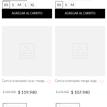
XS
S
M
L
XL
XS
S
M
AGREGAR AL CARRITO
AGREGAR AL CARRITO
Camisa estampada rayas manga larga
Camisa estampada manga larga básica
$
119
.
940
$
107
.
940
$
199
.
900
$
179
.
900