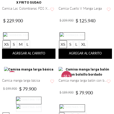
-
40 %
Camisa Las Colombianas FDS X FRITO SUDAO
Camisa Cuello V Manga Larga
$
229
.
900
$
125
.
940
$
209
.
900
XS
S
M
L
XS
S
L
XL
AGREGAR AL CARRITO
AGREGAR AL CARRITO
-
60 %
-
58 %
Camisa manga larga básica
Camisa manga larga balón con bolsillo bordado
$
79
.
900
$
199
.
900
$
79
.
900
$
189
.
900