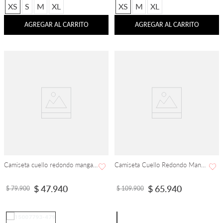
XS
S
M
XL
XS
M
XL
AGREGAR AL CARRITO
AGREGAR AL CARRITO
Camiseta cuello redondo manga corta con estampado Flor
Camiseta Cuello Redondo Manga Corta
$
47
.
940
$
65
.
940
$
79
.
900
$
109
.
900