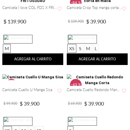
-
64 %
Camiseta I love COL FDS X FRITOSUDAO
Camiseta Crop Top manga corta en malla
$
139
.
900
$
39
.
900
$
109
.
900
M
XS
S
M
L
AGREGAR AL CARRITO
AGREGAR AL CARRITO
-
60 %
-
43 %
Camiseta Cuello U Manga Sisa
Camiseta Cuello Redondo Manga Corta
$
39
.
900
$
39
.
900
$
99
.
900
$
69
.
900