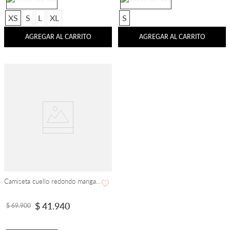
XS
S
L
XL
S
AGREGAR AL CARRITO
AGREGAR AL CARRITO
Camiseta cuello redondo manga corta con estampado Sea and wine
$
41
.
940
$
69
.
900