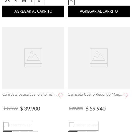
XS
S
M
L
XL
S
AGREGAR AL CARRITO
AGREGAR AL CARRITO
Camiseta básica cuello alto manga sisa rodada
Camiseta Cuello Redondo Manga Corta
$
39
.
900
$
59
.
940
$
69
.
900
$
99
.
900