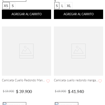
XS
S
S
L
XL
AGREGAR AL CARRITO
AGREGAR AL CARRITO
Camiseta Cuello Redondo Manga Corta
Camiseta cuello redondo manga corta con estampado Saint Tropez
$
39
.
900
$
41
.
940
$
59
.
900
$
69
.
900