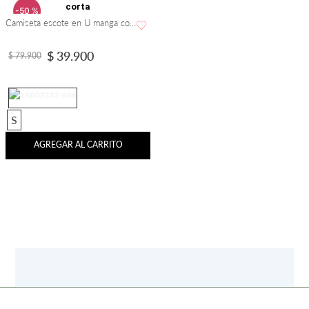
-
50 %
Camiseta escote en U manga corta
$
39
.
900
$
79
.
900
S
AGREGAR AL CARRITO