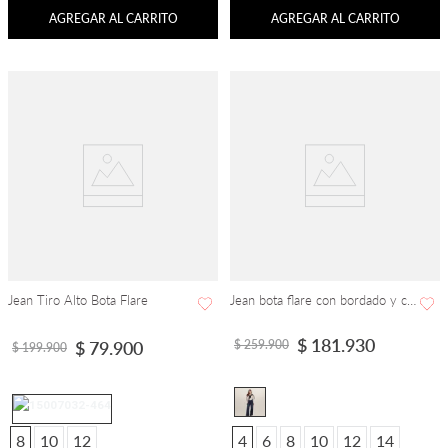
AGREGAR AL CARRITO
AGREGAR AL CARRITO
Jean Tiro Alto Bota Flare
Jean bota flare con bordado y cortes
$
181
.
930
$
259
.
900
$
79
.
900
$
199
.
900
8
10
12
4
6
8
10
12
14