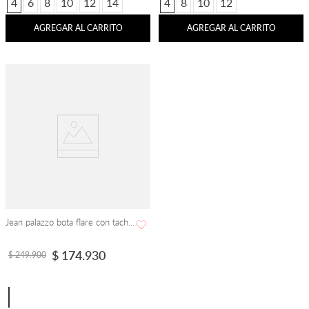
4
6
8
10
12
14
4
8
10
12
AGREGAR AL CARRITO
AGREGAR AL CARRITO
Jean palazzo bota flare con taches
$
174
.
930
$
249
.
900