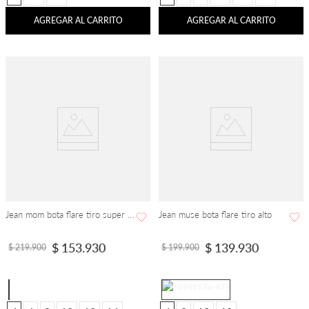
AGREGAR AL CARRITO
AGREGAR AL CARRITO
Jean mom bota flare tiro super alto
Jean muse bota flare tiro alto
$
153
.
930
$
139
.
930
$
219
.
900
$
199
.
900