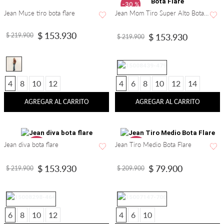
-
30 %
-
30 %
Jean Muse tiro bota flare
Jean Mom Tiro Super Alto Bota Flare
$
153
.
930
$
219
.
900
$
153
.
930
$
219
.
900
4
8
10
12
4
6
8
10
12
14
AGREGAR AL CARRITO
AGREGAR AL CARRITO
Jean diva bota flare
Jean Tiro Medio Bota Flare
-
30 %
-
62 %
$
153
.
930
$
79
.
900
$
219
.
900
$
209
.
900
6
8
10
12
4
6
10