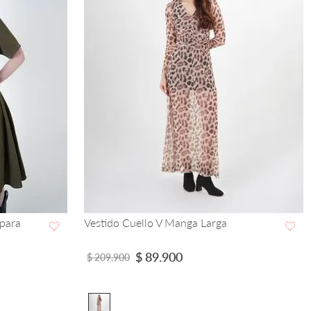
 para
Vestido Cuello V Manga Larga
VISTA RAPIDA
$
89
.
900
$
209
.
900