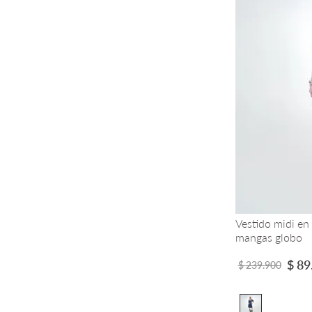
Vestido midi en
mangas globo
$
89
$
239
.
900