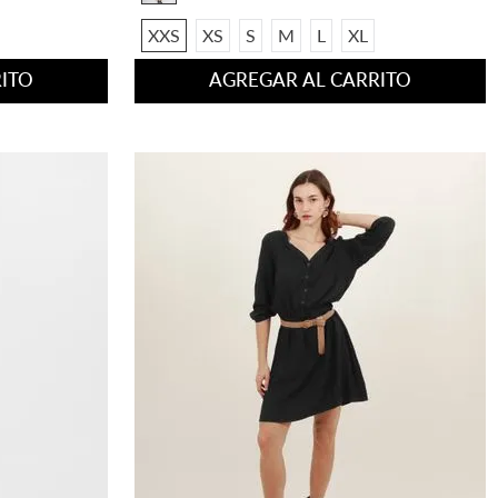
XXS
XS
S
M
L
XL
ITO
AGREGAR AL CARRITO