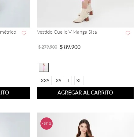
imétrico
Vestido Cuello V Manga Sisa
VISTA RAPIDA
$
89
.
900
$
279
.
900
XXS
XS
L
XL
ITO
AGREGAR AL CARRITO
-
57 %