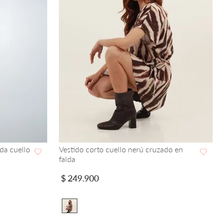
da cuello
Vestido corto cuello nerú cruzado en
falda
VISTA RAPIDA
$
249
.
900