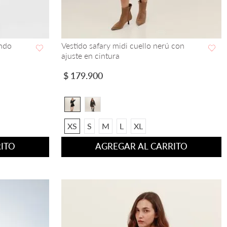
ondo
Vestido safary midi cuello nerú con
ajuste en cintura
VISTA RAPIDA
$
179
.
900
XS
S
M
L
XL
ITO
AGREGAR AL CARRITO