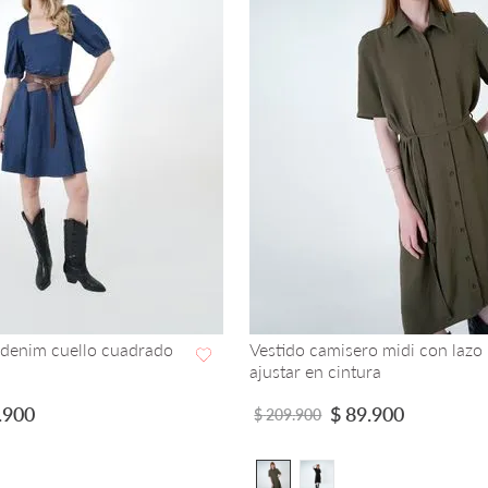
 denim cuello cuadrado
Vestido camisero midi con lazo
ajustar en cintura
VISTA RAPIDA
VISTA RAPIDA
.
900
$
89
.
900
$
209
.
900