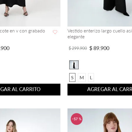
scote en v con grabado
Vestido enterizo largo cuello as
elegante
VISTA RAPIDA
VISTA RAPIDA
.
900
$
89
.
900
$
299
.
900
S
M
L
GAR AL CARRITO
AGREGAR AL CARR
-
57 %