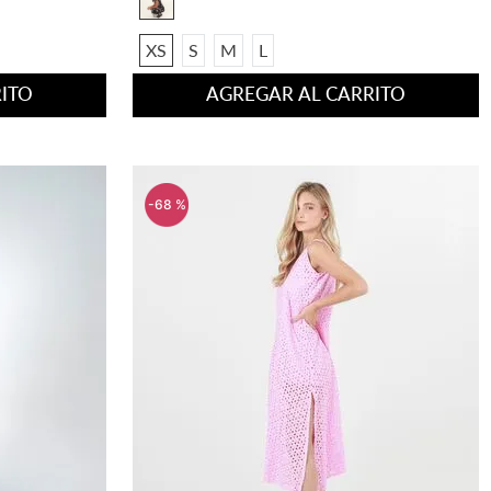
XS
S
M
L
ITO
AGREGAR AL CARRITO
-
68 %