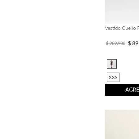
Vestido Cuello
$
89
$
209
.
900
XXS
AGRE