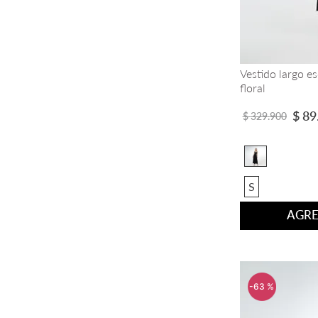
Vestido largo e
floral
$
89
$
329
.
900
S
AGRE
-
63 %