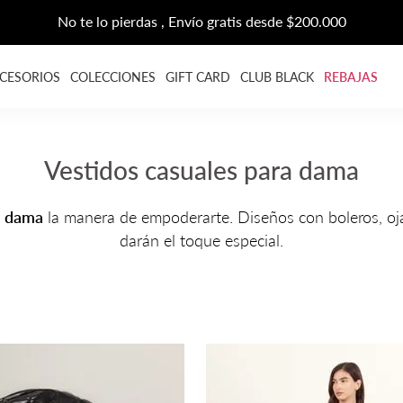
No te lo pierdas , Envío gratis desde $200.000
CESORIOS
COLECCIONES
GIFT CARD
CLUB BLACK
REBAJAS
Vestidos casuales para dama
a dama
la manera de empoderarte. Diseños con boleros, ojali
darán el toque especial.