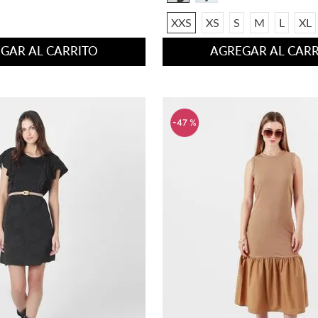
XXS
XS
S
M
L
XL
GAR AL CARRITO
AGREGAR AL CARR
-
47 %