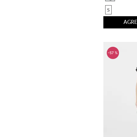
S
AGRE
-
57 %