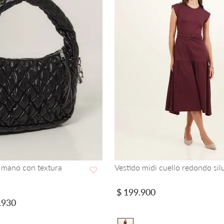
 mano con textura
Vestido midi cuello redondo sil
VISTA RAPIDA
VISTA RAPIDA
$
199
.
900
.
930