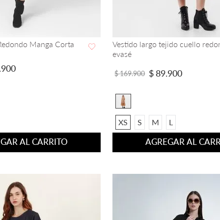
 Redondo Manga Corta
Vestido largo tejido cuello red
evasé
VISTA RAPIDA
VISTA RAPIDA
.
900
$
89
.
900
$
169
.
900
XS
S
M
L
GAR AL CARRITO
AGREGAR AL CARR