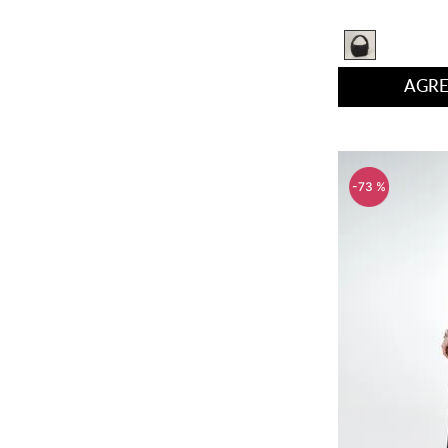
6
8
10
AGRE
-
73 %