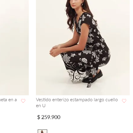
ueta en a
Vestido enterizo estampado largo cuello
en U
VISTA RAPIDA
$
259
.
900