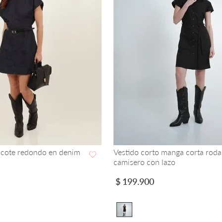
scote redondo en denim
Vestido corto manga corta roda
camisero con lazo
VISTA RAPIDA
VISTA RAPIDA
$
199
.
900