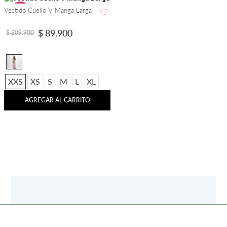
Vestido Cuello V Manga Larga
-
57 %
$
89
.
900
$
209
.
900
XXS
XS
S
M
L
XL
AGREGAR AL CARRITO