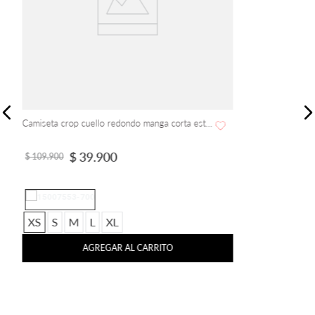
Camiseta Tye Dye cuello redondo manga corta rodada
$
39
.
900
$
79
.
900
XS
S
M
XL
AGREGAR AL CARRITO