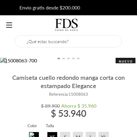
REBAJAS HASTA 70% DCTO
¿Qué estas buscando?
Camiseta cuello redondo manga corta con
estampado Elegance
Referencia
:
15008063
$
89
.
900
Ahorra
$
35
.
960
$
53
.
940
Color
Talla
XS
S
M
L
XL