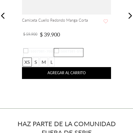
Camiseta Cuello Redondo Manga Corta
$
39
.
900
$
59
.
900
XS
S
M
L
AGREGAR AL CARRITO
HAZ PARTE DE LA COMUNIDAD
FUERA DE SERIE