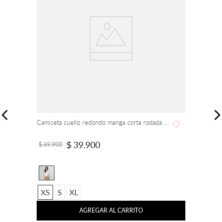
Camiseta cuello redondo manga corta rodada recogido en hombro
$
39
.
900
$
69
.
900
XS
S
XL
AGREGAR AL CARRITO