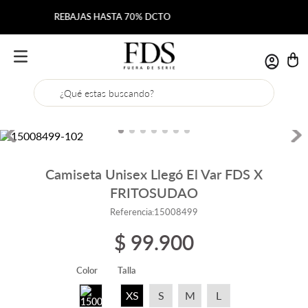
Envío gratis desde $200.000
¿Qué estas buscando?
Camiseta Unisex Llegó El Var FDS X
FRITOSUDAO
Referencia
:
15008499
$
99
.
900
Color
Talla
XS
S
M
L