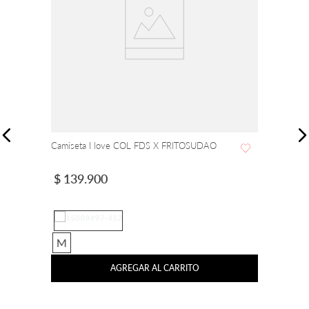
Camiseta I love COL FDS X FRITOSUDAO
$
139
.
900
M
AGREGAR AL CARRITO