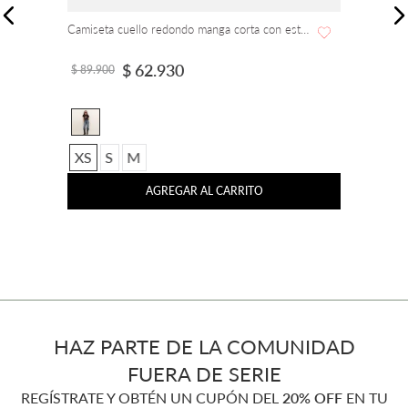
Camiseta cuello redondo manga corta con estampado Flowers
$
62
.
930
$
89
.
900
XS
S
M
AGREGAR AL CARRITO
HAZ PARTE DE LA COMUNIDAD
FUERA DE SERIE
REGÍSTRATE Y OBTÉN UN CUPÓN DEL
20% OFF
EN TU