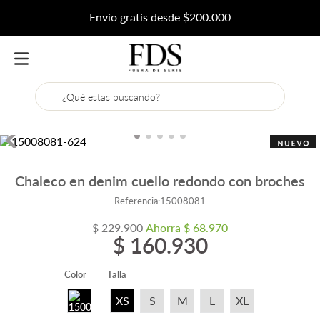
Envío gratis desde $200.000
¿Qué estas buscando?
Chaleco en denim cuello redondo con broches
Referencia
:
15008081
$
229
.
900
Ahorra
$
68
.
970
$
160
.
930
Color
Talla
XS
S
M
L
XL