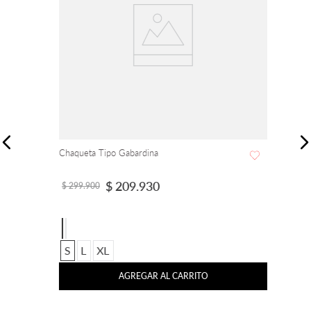
Chaqueta Tipo Gabardina
$
209
.
930
$
299
.
900
S
L
XL
AGREGAR AL CARRITO