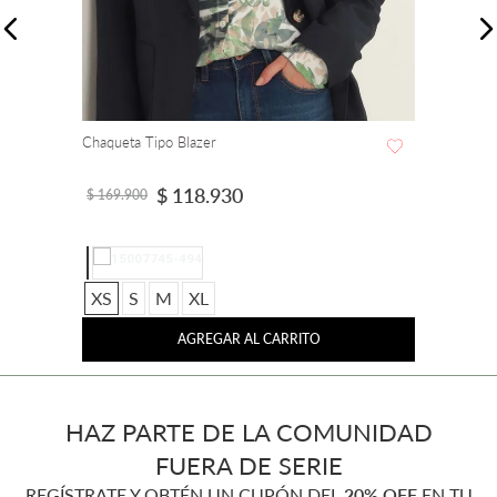
Chaqueta Tipo Blazer
$
118
.
930
$
169
.
900
XS
S
M
XL
AGREGAR AL CARRITO
HAZ PARTE DE LA COMUNIDAD
FUERA DE SERIE
REGÍSTRATE Y OBTÉN UN CUPÓN DEL
20% OFF
EN TU