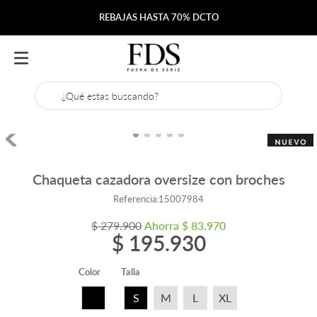
REBAJAS HASTA 70% DCTO
¿Qué estas buscando?
Chaqueta cazadora oversize con broches
Referencia
:
15007984
$
279
.
900
Ahorra
$
83
.
970
$
195
.
930
Color
Talla
S
M
L
XL