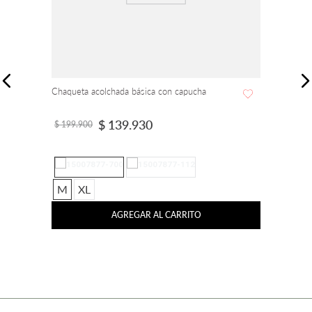
Chaqueta acolchada básica con capucha
$
139
.
930
$
199
.
900
M
XL
AGREGAR AL CARRITO