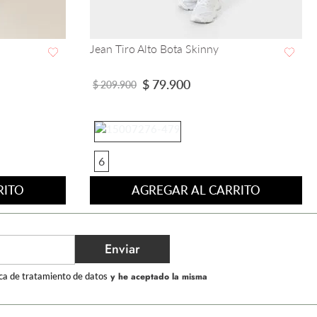
Jean Tiro Alto Bota Skinny
VISTA RAPIDA
$
79
.
900
$
209
.
900
6
RITO
AGREGAR AL CARRITO
Enviar
ica de tratamiento de datos
y he aceptado la misma