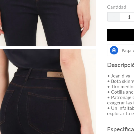
Cantidad
－
Descripci
• Jean diva
• Bota skinn
• Tiro medio 
• Cotilla anc
• Patronaje c
exagerar las
• Un infaltab
explorar tu e
Especific