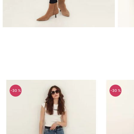
-
62 %