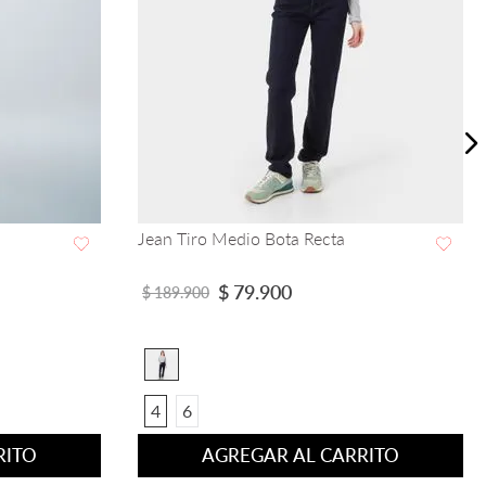
Jean Diva tiro medio bota recta
VISTA RAPIDA
$
139
.
930
$
199
.
900
4
6
8
10
12
14
RITO
AGREGAR AL CARRITO