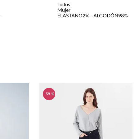
Todos
Mujer
n
ELASTANO2% - ALGODÓN98%
-
30 %