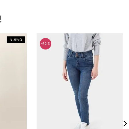
!
-
62 %