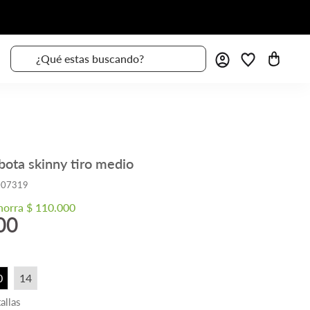
¿Qué estas buscando?
bota skinny tiro medio
007319
horra
$
110
.
000
00
a
0
14
allas