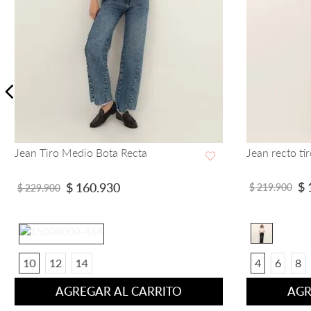
Jean Muse Tiro Alto Bota Recta
Jean muse aj
recta tiro me
VISTA RAPIDA
$
79
.
900
$
209
.
900
$
$
189
.
900
4
6
8
6
8
10
AGREGAR AL CARRITO
AGR