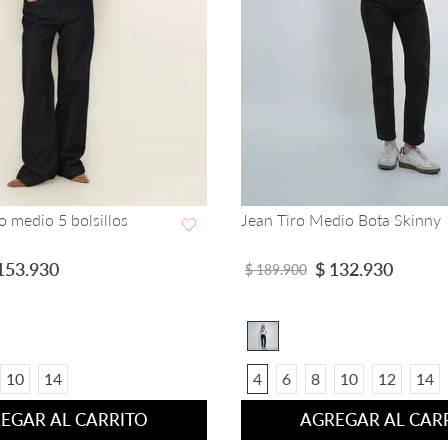
ustado en pierna bota
Jean Muse tiro bota flare
dio
VISTA RAPIDA
VISTA RAPIDA
$
153
.
930
$
219
.
900
139
.
900
12
14
4
8
10
12
EGAR AL CARRITO
AGREGAR AL CAR