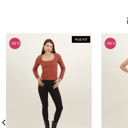
-
30 %
-
30 %