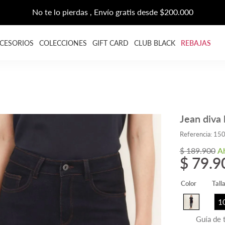
No te lo pierdas , Envío gratis desde $200.000
CESORIOS
COLECCIONES
GIFT CARD
CLUB BLACK
REBAJAS
Jean diva 
Referencia
:
15
$
189
.
900
A
$
79
.
9
Color
Tall
1
Guía de t