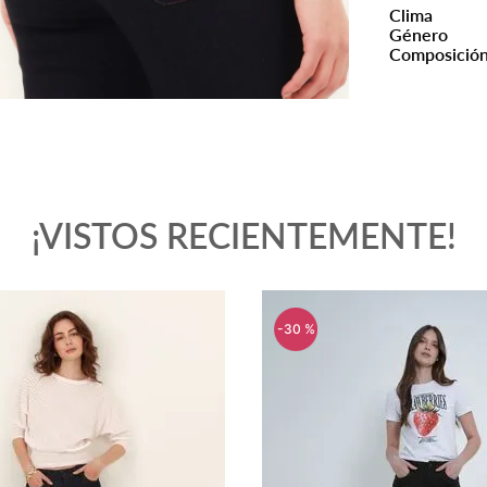
Clima
Género
Composició
¡VISTOS RECIENTEMENTE!
-
26 %
-
30 %