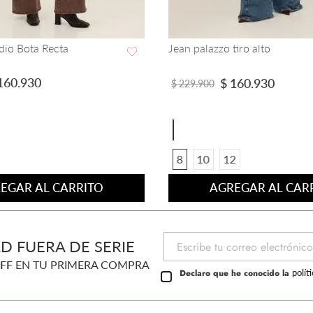
dio Bota Recta
Jean palazzo tiro alto
VISTA RAPIDA
VISTA RAPIDA
160
.
930
$
160
.
930
$
229
.
900
8
10
12
EGAR AL CARRITO
AGREGAR AL CAR
D FUERA DE SERIE
FF
EN TU PRIMERA COMPRA
Declaro que he conocido la
polít