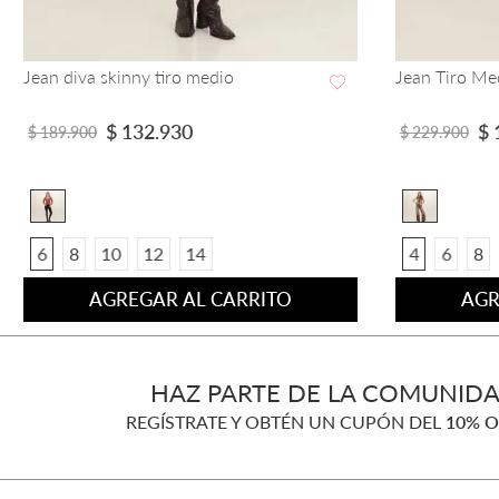
Jean diva skinny tiro medio
Jean Tiro Me
VISTA RAPIDA
$
132
.
930
$
$
189
.
900
$
229
.
900
6
8
10
12
14
4
6
8
AGREGAR AL CARRITO
AGR
HAZ PARTE DE LA COMUNIDA
REGÍSTRATE Y OBTÉN UN CUPÓN DEL
10% O