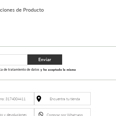
aciones de Producto
Enviar
ica de tratamiento de datos
y he aceptado la misma
ono: 3174004411
Encuentra tu tienda
s y devoluciones
Comprar por Whatsapp