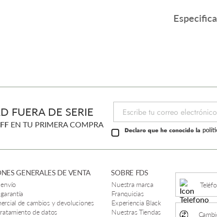
Especific
D FUERA DE SERIE
FF
EN TU PRIMERA COMPRA
Declaro que he conocido la
polít
NES GENERALES DE VENTA
SOBRE FDS
 envío
Nuestra marca
Teléf
 garantía
Franquicias
mercial de cambios y devoluciones
Experiencia Black
 tratamiento de datos
Nuestras Tiendas
Cambio