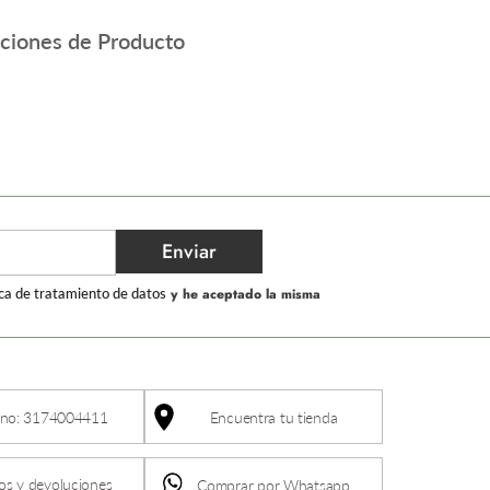
aciones de Producto
Enviar
ica de tratamiento de datos
y he aceptado la misma
ono: 3174004411
Encuentra tu tienda
s y devoluciones
Comprar por Whatsapp