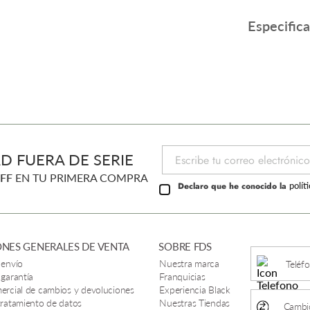
Especific
D FUERA DE SERIE
FF
EN TU PRIMERA COMPRA
Declaro que he conocido la
polít
NES GENERALES DE VENTA
SOBRE FDS
 envío
Nuestra marca
Teléf
 garantía
Franquicias
mercial de cambios y devoluciones
Experiencia Black
 tratamiento de datos
Nuestras Tiendas
Cambio