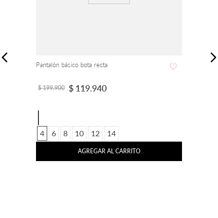
Jean Tye Dye bota flare tiro alto
$
79
.
900
$
329
.
900
4
6
8
10
12
14
AGREGAR AL CARRITO