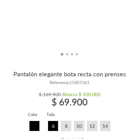
Pantalón elegante bota recta con prenses
Referencia
:
15007363
$
169
.
900
Ahorra
$
100
.
000
$
69
.
900
Color
Talla
6
8
10
12
14