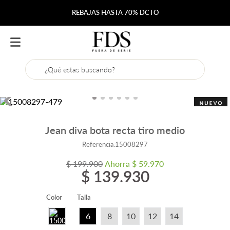
REBAJAS HASTA 70% DCTO
¿Qué estas buscando?
Jean diva bota recta tiro medio
Referencia
:
15008297
$
199
.
900
Ahorra
$
59
.
970
$
139
.
930
Color
Talla
6
8
10
12
14