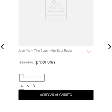
Jean Mom Tiro Super Alto Bota Recta
$
139
.
930
$
199
.
900
4
6
8
AGREGAR AL CARRITO