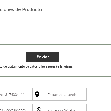
aciones de Producto
Enviar
ica de tratamiento de datos
y he aceptado la misma
ono: 3174004411
Encuentra tu tienda
s y devoluciones
Comprar por Whatsapp