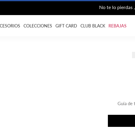
No te lo pierdas , Envío gratis desde $200.000
CESORIOS
COLECCIONES
GIFT CARD
CLUB BLACK
REBAJAS
Guía de t