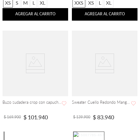
XS
S
M
L
XL
XXS
XS
L
XL
AGREGAR AL CARRITO
AGREGAR AL CARRITO
Buzo sudadera crop con capucha bordado Berry
Sweater Cuello Redondo Manga Corta
$
101
.
940
$
83
.
940
$
169
.
900
$
139
.
900