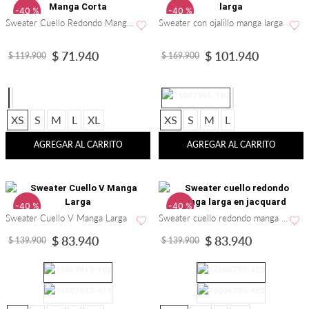
-
40 %
-
40 %
Sweater Cuello Redondo Manga Corta
Sweater con ojalillo manga larga
$
71
.
940
$
101
.
940
$
119
.
900
$
169
.
900
XS
S
M
L
XL
XS
S
M
L
AGREGAR AL CARRITO
AGREGAR AL CARRITO
-
40 %
-
40 %
Sweater Cuello V Manga Larga
Sweater cuello redondo manga larga en jacquard
$
83
.
940
$
83
.
940
$
139
.
900
$
139
.
900